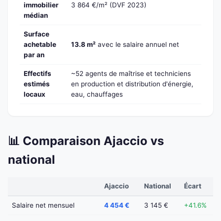
immobilier
3 864 €/m² (DVF 2023)
médian
Surface
achetable
13.8 m²
avec le salaire annuel net
par an
Effectifs
~52 agents de maîtrise et techniciens
estimés
en production et distribution d'énergie,
locaux
eau, chauffages
📊 Comparaison Ajaccio vs
national
Ajaccio
National
Écart
Salaire net mensuel
4 454 €
3 145 €
+41.6%