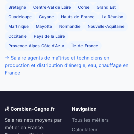
Bretagne
Centre-Val de Loire
Corse
Grand Est
Guadeloupe
Guyane
Hauts-de-France
La Réunion
Martinique
Mayotte
Normandie
Nouvelle-Aquitaine
Occitanie
Pays de la Loire
Provence-Alpes-Côte d'Azur
Île-de-France
→ Salaire agents de maîtrise et techniciens en
production et distribution d'énergie, eau, chauffage en
France
💰 Combien-Gagne.fr
Navigation
Salaires nets moyens par
Tous les métiers
métier en France.
Calculateur