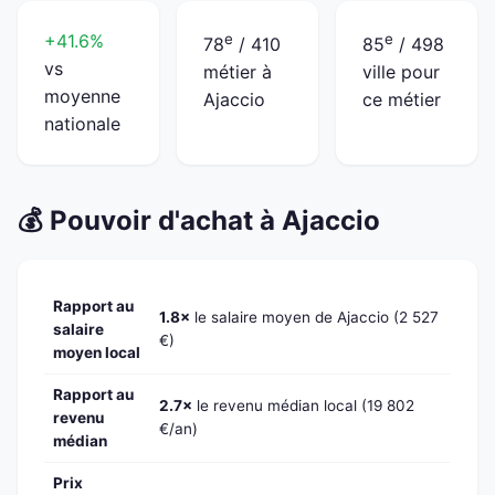
+41.6%
e
e
78
/ 410
85
/ 498
vs
métier à
ville pour
moyenne
Ajaccio
ce métier
nationale
💰 Pouvoir d'achat à Ajaccio
Rapport au
1.8×
le salaire moyen de Ajaccio (2 527
salaire
€)
moyen local
Rapport au
2.7×
le revenu médian local (19 802
revenu
€/an)
médian
Prix