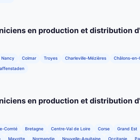
niciens en production et distribution d
Nancy
Colmar
Troyes
Charleville-Mézières
Châlons-en
Graffenstaden
niciens en production et distribution d
he-Comté
Bretagne
Centre-Val de Loire
Corse
Grand Est
e
Mayotte
Normandie
Nouvelle-Aquitaine
Occitanie
Pa