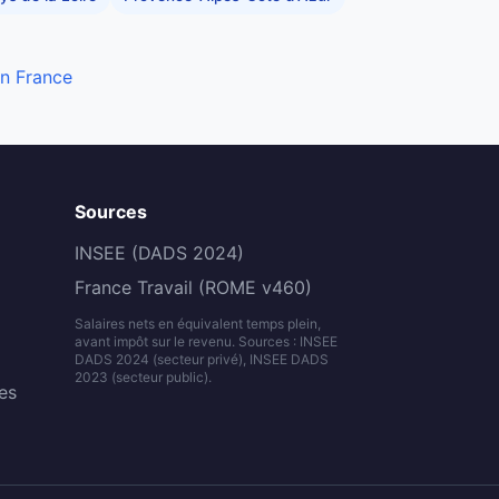
en France
Sources
INSEE (DADS 2024)
France Travail (ROME v460)
Salaires nets en équivalent temps plein,
avant impôt sur le revenu. Sources : INSEE
DADS 2024 (secteur privé), INSEE DADS
2023 (secteur public).
es