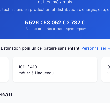
net estimé / mois
t techniciens en production et distribution d'énergie, eau,
5 526 €
53 052 €
3 787 €
Brut estimé
Net annuel
Après impôt*
*Estimation pour un célibataire sans enfant.
Personnaliser 
e
101
/ 410
9
métier à Haguenau
v
enau