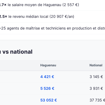
1.7×
le salaire moyen de Haguenau (2 557 €)
2.5×
le revenu médian local (20 907 €/an)
~25 agents de maîtrise et techniciens en production et dist
vs national
Haguenau
National
4 421 €
3 145 €
5 526 €
3 931 €
53 052 €
37 735 