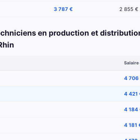
3 787 €
2 855 €
echniciens en production et distributio
Rhin
Salaire
4 706
4 421 
4 184
4 181 