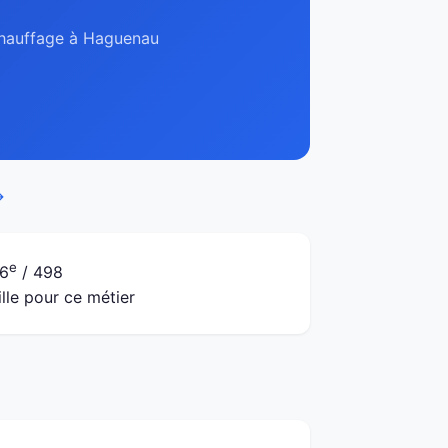
 chauffage à Haguenau
→
e
6
/ 498
ille pour ce métier