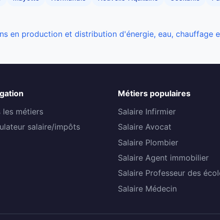
ns en production et distribution d'énergie, eau, chauffage 
gation
Métiers populaires
 les métiers
Salaire Infirmier
ulateur salaire/impôts
Salaire Avocat
Salaire Plombier
Salaire Agent immobilier
Salaire Professeur des écol
Salaire Médecin