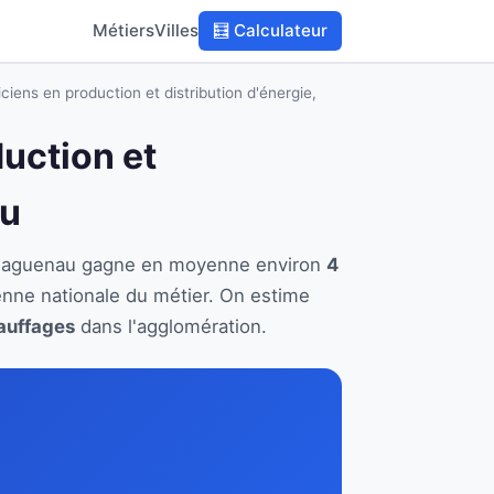
Métiers
Villes
🧮 Calculateur
ciens en production et distribution d'énergie,
duction et
au
 à Haguenau gagne en moyenne environ
4
enne nationale du métier. On estime
hauffages
dans l'agglomération.