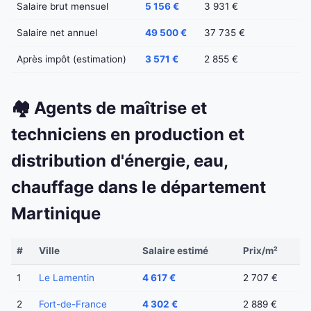
Salaire brut mensuel
5 156 €
3 931 €
Salaire net annuel
49 500 €
37 735 €
Après impôt (estimation)
3 571 €
2 855 €
🏘️ Agents de maîtrise et
techniciens en production et
distribution d'énergie, eau,
chauffage dans le département
Martinique
#
Ville
Salaire estimé
Prix/m²
1
Le Lamentin
4 617 €
2 707 €
2
Fort-de-France
4 302 €
2 889 €