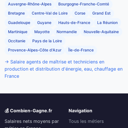
Auvergne-Rhône-Alpes
Bourgogne-Franche-Comté
Bretagne
Centre-Val de Loire
Corse
Grand Est
Guadeloupe
Guyane
Hauts-de-France
La Réunion
Martinique
Mayotte
Normandie
Nouvelle-Aquitaine
Occitanie
Pays de la Loire
Provence-Alpes-Côte d'Azur
Île-de-France
→ Salaire agents de maîtrise et techniciens en
production et distribution d'énergie, eau, chauffage en
France
💰 Combien-Gagne.fr
Navigation
Salaires nets moyens par
Tous les métiers