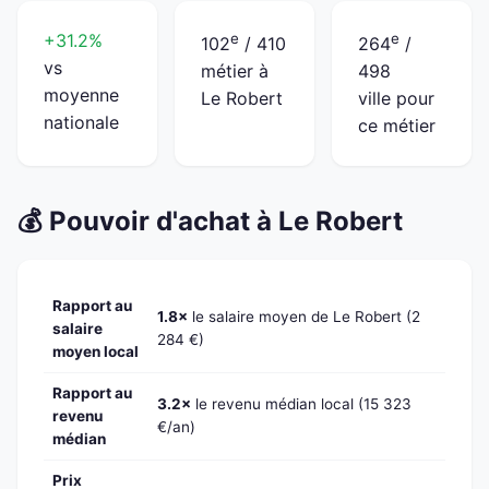
+31.2%
e
e
102
/ 410
264
/
vs
métier à
498
moyenne
Le Robert
ville pour
nationale
ce métier
💰 Pouvoir d'achat à Le Robert
Rapport au
1.8×
le salaire moyen de Le Robert (2
salaire
284 €)
moyen local
Rapport au
3.2×
le revenu médian local (15 323
revenu
€/an)
médian
Prix