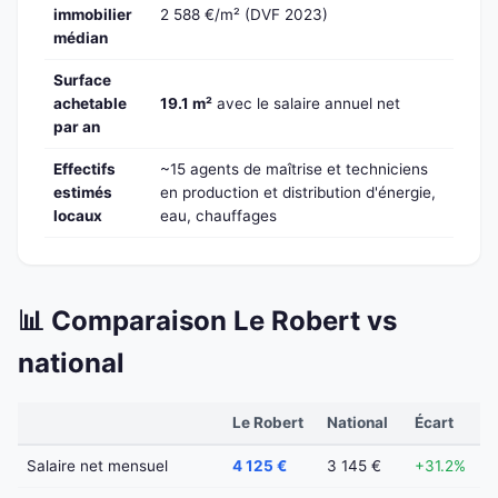
immobilier
2 588 €/m² (DVF 2023)
médian
Surface
achetable
19.1 m²
avec le salaire annuel net
par an
Effectifs
~15 agents de maîtrise et techniciens
estimés
en production et distribution d'énergie,
locaux
eau, chauffages
📊 Comparaison Le Robert vs
national
Le Robert
National
Écart
Salaire net mensuel
4 125 €
3 145 €
+31.2%