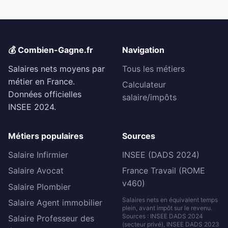
💰 Combien-Gagne.fr
Navigation
Salaires nets moyens par
Tous les métiers
métier en France.
Calculateur
Données officielles
salaire/impôts
INSEE 2024.
Métiers populaires
Sources
Salaire Infirmier
INSEE (DADS 2024)
Salaire Avocat
France Travail (ROME
v460)
Salaire Plombier
Salaires nets en équivalent temps
Salaire Agent immobilier
plein, avant impôt sur le revenu.
Sources : INSEE DADS 2024
Salaire Professeur des
(secteur privé), INSEE DADS 2023