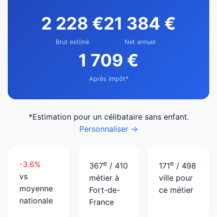
2 228 €
21 384 €
Brut estimé
Net annuel
1 709 €
Après impôt*
*Estimation pour un célibataire sans enfant.
Personnaliser →
-3.6%
e
e
367
/ 410
171
/ 498
vs
métier à
ville pour
moyenne
Fort-de-
ce métier
nationale
France