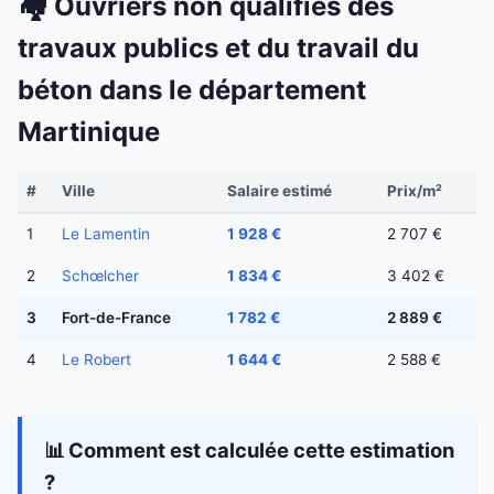
🏘️ Ouvriers non qualifiés des
travaux publics et du travail du
béton dans le département
Martinique
#
Ville
Salaire estimé
Prix/m²
1
Le Lamentin
1 928 €
2 707 €
2
Schœlcher
1 834 €
3 402 €
3
Fort-de-France
1 782 €
2 889 €
4
Le Robert
1 644 €
2 588 €
📊 Comment est calculée cette estimation
?