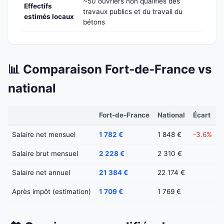
~50 ouvriers non qualifiés des
Effectifs
travaux publics et du travail du
estimés locaux
bétons
📊 Comparaison Fort-de-France vs
national
Fort-de-France
National
Écart
Salaire net mensuel
1 782 €
1 848 €
-3.6%
Salaire brut mensuel
2 228 €
2 310 €
Salaire net annuel
21 384 €
22 174 €
Après impôt (estimation)
1 709 €
1 769 €