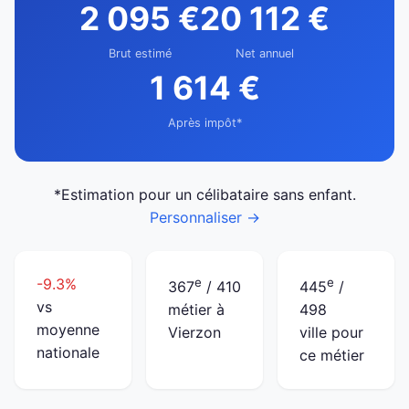
2 095 €
20 112 €
Brut estimé
Net annuel
1 614 €
Après impôt*
*Estimation pour un célibataire sans enfant.
Personnaliser →
-9.3%
e
e
367
/ 410
445
/
vs
métier à
498
moyenne
Vierzon
ville pour
nationale
ce métier