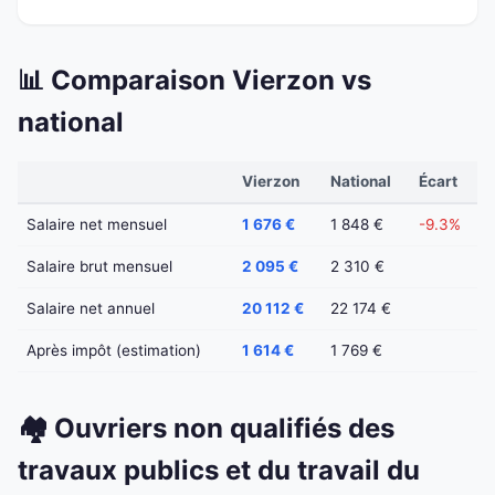
📊 Comparaison Vierzon vs
national
Vierzon
National
Écart
Salaire net mensuel
1 676 €
1 848 €
-9.3%
Salaire brut mensuel
2 095 €
2 310 €
Salaire net annuel
20 112 €
22 174 €
Après impôt (estimation)
1 614 €
1 769 €
🏘️ Ouvriers non qualifiés des
travaux publics et du travail du