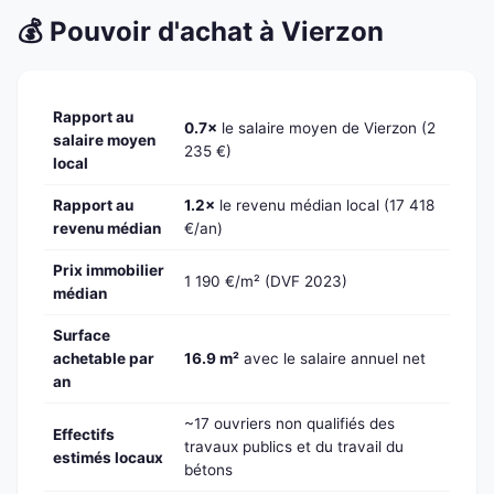
💰 Pouvoir d'achat à Vierzon
Rapport au
0.7×
le salaire moyen de Vierzon (2
salaire moyen
235 €)
local
Rapport au
1.2×
le revenu médian local (17 418
revenu médian
€/an)
Prix immobilier
1 190 €/m² (DVF 2023)
médian
Surface
achetable par
16.9 m²
avec le salaire annuel net
an
~17 ouvriers non qualifiés des
Effectifs
travaux publics et du travail du
estimés locaux
bétons