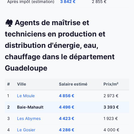
Après impôt (estimation)
3 842 €
2 855 €
🏘️ Agents de maîtrise et
techniciens en production et
distribution d'énergie, eau,
chauffage dans le département
Guadeloupe
#
Ville
Salaire estimé
Prix/m²
1
Le Moule
4 856 €
2 973 €
2
Baie-Mahault
4 496 €
3 393 €
3
Les Abymes
4 423 €
1 923 €
4
Le Gosier
4 286 €
4 000 €