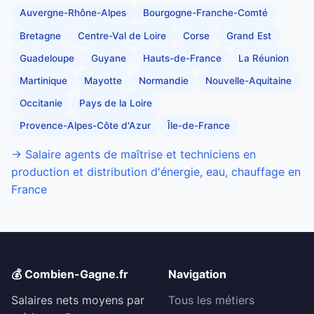
Auvergne-Rhône-Alpes
Bourgogne-Franche-Comté
Bretagne
Centre-Val de Loire
Corse
Grand Est
Guadeloupe
Guyane
Hauts-de-France
La Réunion
Martinique
Mayotte
Normandie
Nouvelle-Aquitaine
Occitanie
Pays de la Loire
Provence-Alpes-Côte d'Azur
Île-de-France
→ Salaire agents de maîtrise et techniciens en
production et distribution d'énergie, eau, chauffage en
France
💰 Combien-Gagne.fr
Navigation
Salaires nets moyens par
Tous les métiers