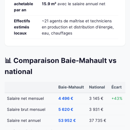
achetable
15.9 m²
avec le salaire annuel net
par an
Effectifs
~21 agents de maîtrise et techniciens
estimés
en production et distribution d'énergie,
locaux
eau, chauffages
📊 Comparaison Baie-Mahault vs
national
Baie-Mahault
National
Écart
Salaire net mensuel
4 496 €
3 145 €
+43%
Salaire brut mensuel
5 620 €
3 931 €
Salaire net annuel
53 952 €
37 735 €