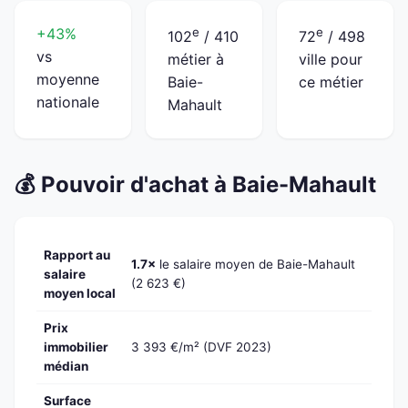
+43%
e
e
102
/ 410
72
/ 498
vs
métier à
ville pour
moyenne
Baie-
ce métier
nationale
Mahault
💰 Pouvoir d'achat à Baie-Mahault
Rapport au
1.7×
le salaire moyen de Baie-Mahault
salaire
(2 623 €)
moyen local
Prix
immobilier
3 393 €/m² (DVF 2023)
médian
Surface