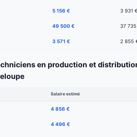
5 156 €
3 931 
49 500 €
37 735
3 571 €
2 855 
echniciens en production et distributio
deloupe
Salaire estimé
4 856 €
4 496 €