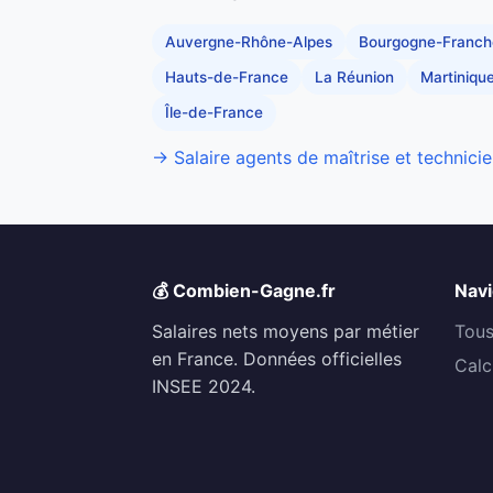
Auvergne-Rhône-Alpes
Bourgogne-Franc
Hauts-de-France
La Réunion
Martiniqu
Île-de-France
→ Salaire agents de maîtrise et technicie
💰 Combien-Gagne.fr
Navi
Salaires nets moyens par métier
Tous
en France. Données officielles
Calc
INSEE 2024.