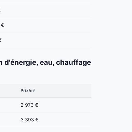
€
 €
€
n d'énergie, eau, chauffage
Prix/m²
2 973 €
3 393 €