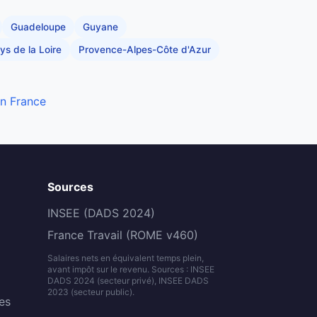
Guadeloupe
Guyane
ys de la Loire
Provence-Alpes-Côte d'Azur
en France
Sources
INSEE (DADS 2024)
France Travail (ROME v460)
Salaires nets en équivalent temps plein,
avant impôt sur le revenu. Sources : INSEE
DADS 2024 (secteur privé), INSEE DADS
2023 (secteur public).
es