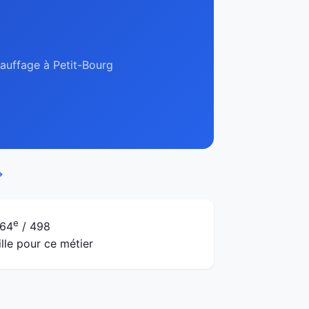
hauffage à Petit-Bourg
→
e
64
/ 498
ille pour ce métier