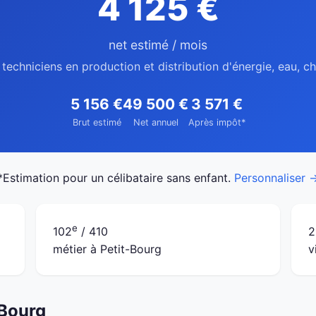
4 125 €
net estimé / mois
 techniciens en production et distribution d'énergie, eau, c
5 156 €
49 500 €
3 571 €
Brut estimé
Net annuel
Après impôt*
*Estimation pour un célibataire sans enfant.
Personnaliser 
e
102
/ 410
2
métier à Petit-Bourg
v
-Bourg