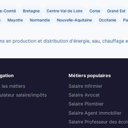
he-Comté
Bretagne
Centre-Val de Loire
Corse
Grand Est
e
Mayotte
Normandie
Nouvelle-Aquitaine
Occitanie
Pa
ns en production et distribution d'énergie, eau, chauffage 
gation
Métiers populaires
 les métiers
Salaire Infirmier
ulateur salaire/impôts
Salaire Avocat
Salaire Plombier
Salaire Agent immobilier
Salaire Professeur des écol