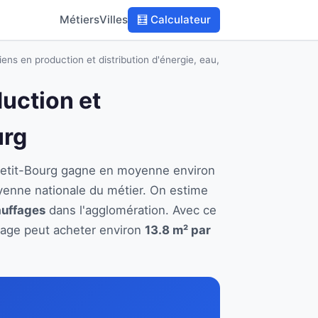
Métiers
Villes
🧮 Calculateur
ens en production et distribution d'énergie, eau,
duction et
urg
à Petit-Bourg gagne en moyenne environ
yenne nationale du métier. On estime
auffages
dans l'agglomération. Avec ce
ffage peut acheter environ
13.8 m² par