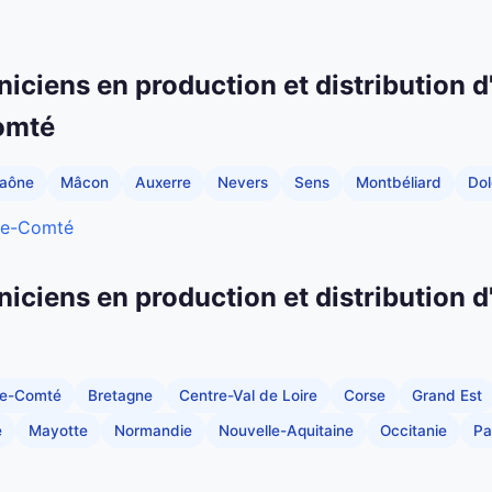
niciens en production et distribution d
omté
Saône
Mâcon
Auxerre
Nevers
Sens
Montbéliard
Dol
che-Comté
niciens en production et distribution d
he-Comté
Bretagne
Centre-Val de Loire
Corse
Grand Est
e
Mayotte
Normandie
Nouvelle-Aquitaine
Occitanie
Pa