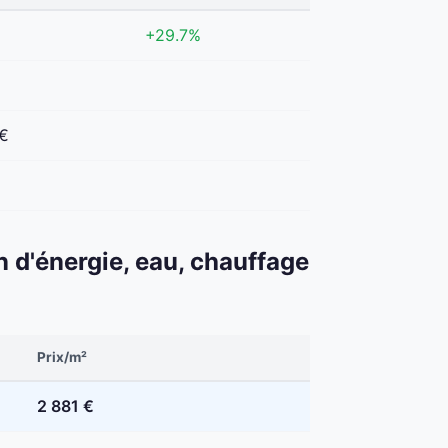
+29.7%
 €
€
n d'énergie, eau, chauffage
Prix/m²
2 881 €