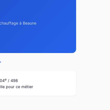
, chauffage à Beaune
→
e
04
/ 498
ille pour ce métier