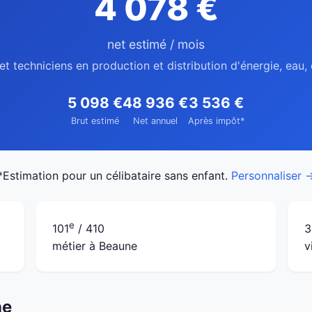
4 078 €
net estimé / mois
et techniciens en production et distribution d'énergie, eau
5 098 €
48 936 €
3 536 €
Brut estimé
Net annuel
Après impôt*
*Estimation pour un célibataire sans enfant.
Personnaliser 
e
101
/ 410
3
métier à Beaune
v
ne