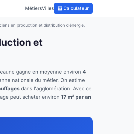
Métiers
Villes
🧮 Calculateur
iens en production et distribution d'énergie,
duction et
 à Beaune gagne en moyenne environ
4
enne nationale du métier. On estime
auffages
dans l'agglomération. Avec ce
ffage peut acheter environ
17 m² par an