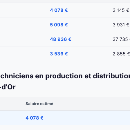
4 078 €
3 145 €
5 098 €
3 931 €
48 936 €
37 735
3 536 €
2 855 
echniciens en production et distributio
-d'Or
Salaire estimé
4 078 €