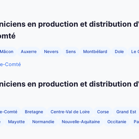
niciens en production et distribution d
omté
Mâcon
Auxerre
Nevers
Sens
Montbéliard
Dole
Le 
che-Comté
niciens en production et distribution d
he-Comté
Bretagne
Centre-Val de Loire
Corse
Grand Est
e
Mayotte
Normandie
Nouvelle-Aquitaine
Occitanie
Pa