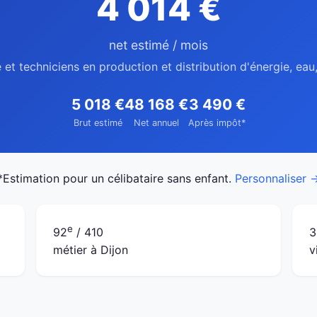
4 014 €
net estimé / mois
 et techniciens en production et distribution d'énergie, eau
5 018 €
48 168 €
3 490 €
Brut estimé
Net annuel
Après impôt*
*Estimation pour un célibataire sans enfant.
Personnaliser 
e
92
/ 410
3
métier à Dijon
v