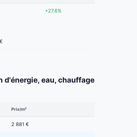
+27.6%
 €
€
n d'énergie, eau, chauffage
Prix/m²
2 881 €