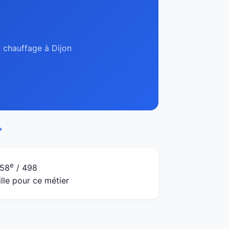
, chauffage à Dijon
→
e
58
/ 498
ille pour ce métier