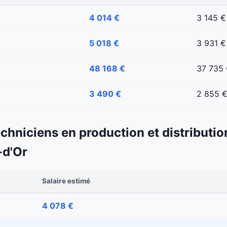
4 014 €
3 145 €
5 018 €
3 931 €
48 168 €
37 735
3 490 €
2 855 
echniciens en production et distributio
-d'Or
Salaire estimé
4 078 €