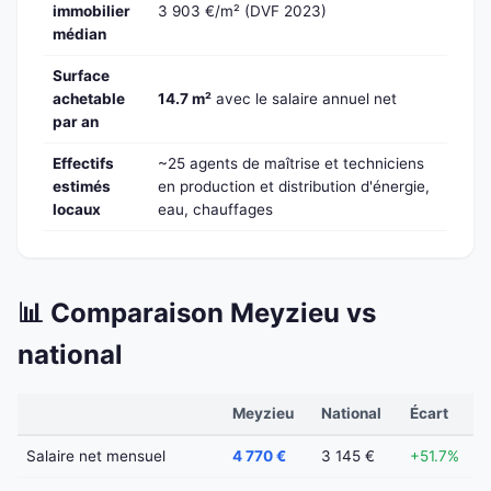
immobilier
3 903 €/m² (DVF 2023)
médian
Surface
achetable
14.7 m²
avec le salaire annuel net
par an
Effectifs
~25 agents de maîtrise et techniciens
estimés
en production et distribution d'énergie,
locaux
eau, chauffages
📊 Comparaison Meyzieu vs
national
Meyzieu
National
Écart
Salaire net mensuel
4 770 €
3 145 €
+51.7%