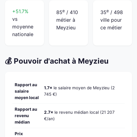
+51.7%
e
e
85
/ 410
35
/ 498
vs
métier à
ville pour
moyenne
Meyzieu
ce métier
nationale
💰 Pouvoir d'achat à Meyzieu
Rapport au
1.7×
le salaire moyen de Meyzieu (2
salaire
745 €)
moyen local
Rapport au
2.7×
le revenu médian local (21 207
revenu
€/an)
médian
Prix