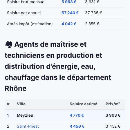
Salaire brut mensuel
5 963 €
3 931 €
Salaire net annuel
57 240 €
37 735 €
Après impôt (estimation)
4 042 €
2 855 €
🏘️ Agents de maîtrise et
techniciens en production et
distribution d'énergie, eau,
chauffage dans le département
Rhône
#
Ville
Salaire estimé
Prix/m²
1
Meyzieu
4 770 €
3 903 €
2
Saint-Priest
4 456 €
3 452 €