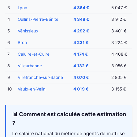
3
Lyon
4 364 €
5 047 €
4
Oullins-Pierre-Bénite
4 348 €
3 912 €
5
Vénissieux
4 292 €
3 401 €
6
Bron
4 231 €
3 224 €
7
Caluire-et-Cuire
4 174 €
4 408 €
8
Villeurbanne
4 132 €
3 956 €
9
Villefranche-sur-Saône
4 070 €
2 805 €
10
Vaulx-en-Velin
4 019 €
3 155 €
📊 Comment est calculée cette estimation
?
Le salaire national du métier de agents de maîtrise