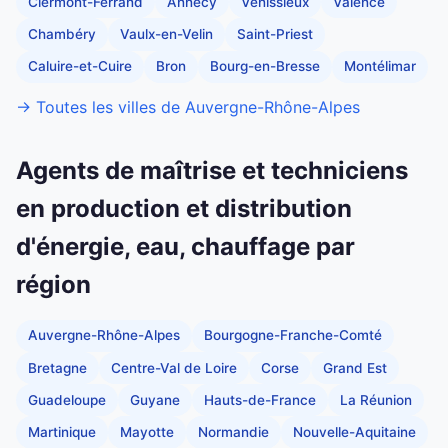
Clermont-Ferrand
Annecy
Vénissieux
Valence
Chambéry
Vaulx-en-Velin
Saint-Priest
Caluire-et-Cuire
Bron
Bourg-en-Bresse
Montélimar
→ Toutes les villes de Auvergne-Rhône-Alpes
Agents de maîtrise et techniciens
en production et distribution
d'énergie, eau, chauffage par
région
Auvergne-Rhône-Alpes
Bourgogne-Franche-Comté
Bretagne
Centre-Val de Loire
Corse
Grand Est
Guadeloupe
Guyane
Hauts-de-France
La Réunion
Martinique
Mayotte
Normandie
Nouvelle-Aquitaine