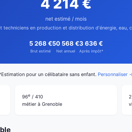
4 214 €
net estimé / mois
t techniciens en production et distribution d'énergie, eau,
5 268 €
50 568 €
3 636 €
Brut estimé
Net annuel
Après impôt*
*Estimation pour un célibataire sans enfant.
Personnaliser 
e
96
/ 410
2
métier à Grenoble
v
oble