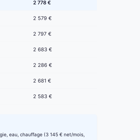
2 778 €
2 579 €
2 797 €
2 683 €
2 286 €
2 681 €
2 583 €
rgie, eau, chauffage (3 145 € net/mois,