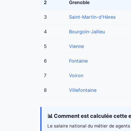
2
Grenoble
3
Saint-Martin-d'Hères
4
Bourgoin-Jallieu
5
Vienne
6
Fontaine
7
Voiron
8
Villefontaine
📊 Comment est calculée cette e
Le salaire national du métier de agents 