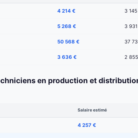
4 214 €
3 145
5 268 €
3 931
50 568 €
37 73
3 636 €
2 855
echniciens en production et distributio
Salaire estimé
4 257 €