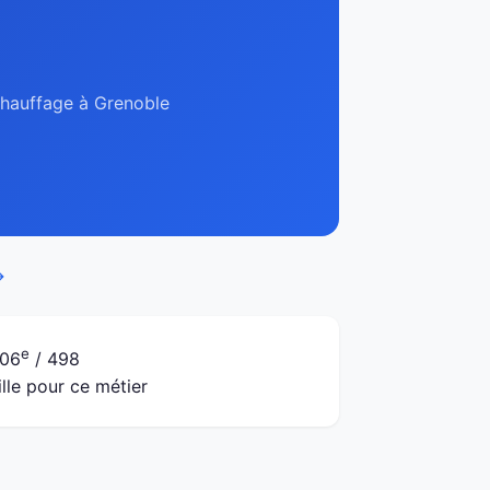
 chauffage à Grenoble
→
e
06
/ 498
ille pour ce métier