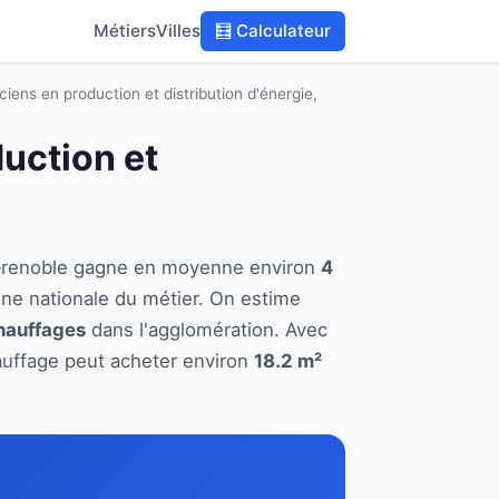
Métiers
Villes
🧮 Calculateur
ciens en production et distribution d'énergie,
duction et
e
 à Grenoble gagne en moyenne environ
4
ne nationale du métier. On estime
chauffages
dans l'agglomération. Avec
hauffage peut acheter environ
18.2 m²