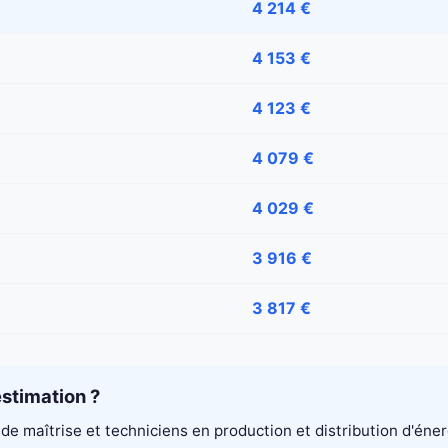
4 214 €
4 153 €
4 123 €
4 079 €
4 029 €
3 916 €
3 817 €
stimation ?
de maîtrise et techniciens en production et distribution d'éne