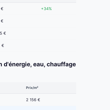
 €
+34%
 €
5 €
 €
n d'énergie, eau, chauffage
Prix/m²
2 156 €