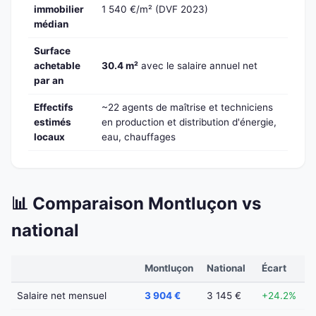
immobilier
1 540 €/m² (DVF 2023)
médian
Surface
achetable
30.4 m²
avec le salaire annuel net
par an
Effectifs
~22 agents de maîtrise et techniciens
estimés
en production et distribution d'énergie,
locaux
eau, chauffages
📊 Comparaison Montluçon vs
national
Montluçon
National
Écart
Salaire net mensuel
3 904 €
3 145 €
+24.2%