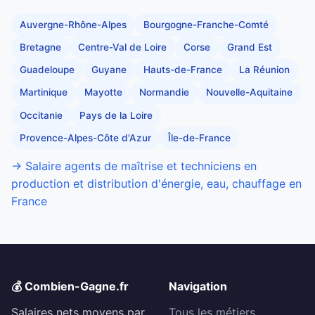
Auvergne-Rhône-Alpes
Bourgogne-Franche-Comté
Bretagne
Centre-Val de Loire
Corse
Grand Est
Guadeloupe
Guyane
Hauts-de-France
La Réunion
Martinique
Mayotte
Normandie
Nouvelle-Aquitaine
Occitanie
Pays de la Loire
Provence-Alpes-Côte d'Azur
Île-de-France
→ Salaire agents de maîtrise et techniciens en
production et distribution d'énergie, eau, chauffage en
France
💰 Combien-Gagne.fr
Navigation
Salaires nets moyens par
Tous les métiers