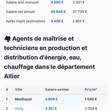
Salaire brut mensuel
4 880 €
3 931 €
Salaire net annuel
46 848 €
37 735 €
Après impôt (estimation)
3 409 €
2 855 €
🏘️ Agents de maîtrise et
techniciens en production et
distribution d'énergie, eau,
chauffage dans le département
Allier
#
Ville
Salaire estimé
Prix/m²
1
Montluçon
3 904 €
1 540 €
2
Vichy
3 741 €
2 054 €