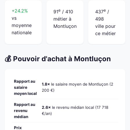
+24.2%
e
e
91
/ 410
437
/
vs
métier à
498
moyenne
Montluçon
ville pour
nationale
ce métier
💰 Pouvoir d'achat à Montluçon
Rapport au
1.8×
le salaire moyen de Montluçon (2
salaire
200 €)
moyen local
Rapport au
2.6×
le revenu médian local (17 718
revenu
€/an)
médian
Prix