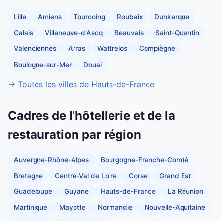
Lille
Amiens
Tourcoing
Roubaix
Dunkerque
Calais
Villeneuve-d'Ascq
Beauvais
Saint-Quentin
Valenciennes
Arras
Wattrelos
Compiègne
Boulogne-sur-Mer
Douai
→ Toutes les villes de Hauts-de-France
Cadres de l'hôtellerie et de la
restauration par région
Auvergne-Rhône-Alpes
Bourgogne-Franche-Comté
Bretagne
Centre-Val de Loire
Corse
Grand Est
Guadeloupe
Guyane
Hauts-de-France
La Réunion
Martinique
Mayotte
Normandie
Nouvelle-Aquitaine