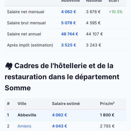
Abbeville
National
Écart
Salaire net mensuel
4 062 €
3 676 €
+10.5%
Salaire brut mensuel
5 078 €
4 595 €
Salaire net annuel
48 744 €
44 107 €
Après impôt (estimation)
3 525 €
3 243 €
🏘️ Cadres de l'hôtellerie et de la
restauration dans le département
Somme
#
Ville
Salaire estimé
Prix/m²
1
Abbeville
4 062 €
1 800 €
2
Amiens
4 043 €
2 793 €