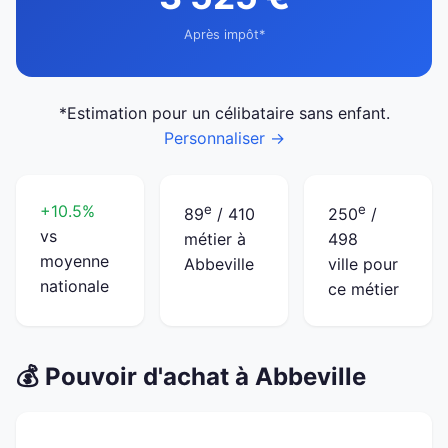
Après impôt*
*Estimation pour un célibataire sans enfant.
Personnaliser →
+10.5%
e
e
89
/ 410
250
/
vs
métier à
498
moyenne
Abbeville
ville pour
nationale
ce métier
💰 Pouvoir d'achat à Abbeville