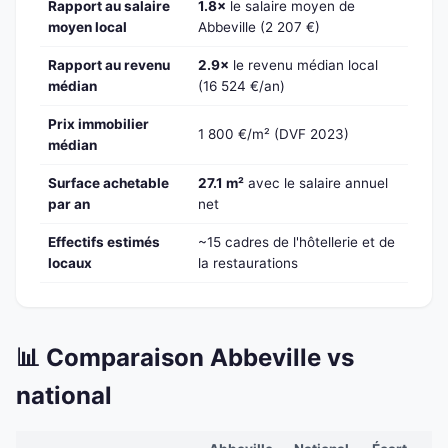
Rapport au salaire
1.8×
le salaire moyen de
moyen local
Abbeville (2 207 €)
Rapport au revenu
2.9×
le revenu médian local
médian
(16 524 €/an)
Prix immobilier
1 800 €/m² (DVF 2023)
médian
Surface achetable
27.1 m²
avec le salaire annuel
par an
net
Effectifs estimés
~15 cadres de l'hôtellerie et de
locaux
la restaurations
📊 Comparaison Abbeville vs
national