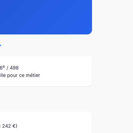
→
e
6
/ 498
ille pour ce métier
3 242 €)