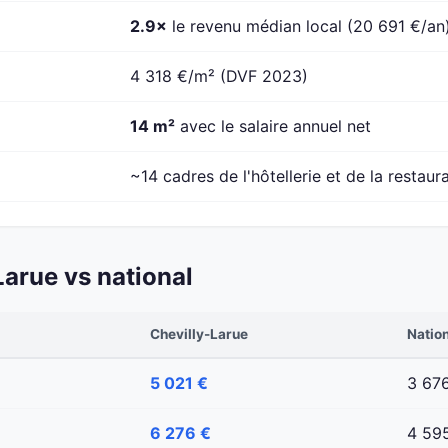
2.9×
le revenu médian local (20 691 €/an
4 318 €/m² (DVF 2023)
14 m²
avec le salaire annuel net
~14 cadres de l'hôtellerie et de la restaur
arue vs national
Chevilly-Larue
Natio
5 021 €
3 67
6 276 €
4 59