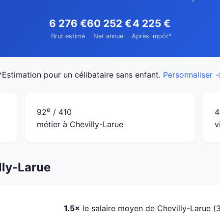
6 276 €
60 252 €
4 225 €
Brut estimé
Net annuel
Après impôt*
*Estimation pour un célibataire sans enfant.
Personnaliser 
e
92
/ 410
4
métier à Chevilly-Larue
v
lly-Larue
1.5×
le salaire moyen de Chevilly-Larue (