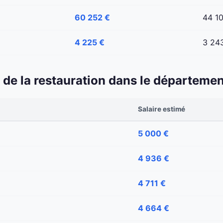
60 252 €
44 1
4 225 €
3 24
 et de la restauration dans le départem
Salaire estimé
5 000 €
4 936 €
4 711 €
4 664 €