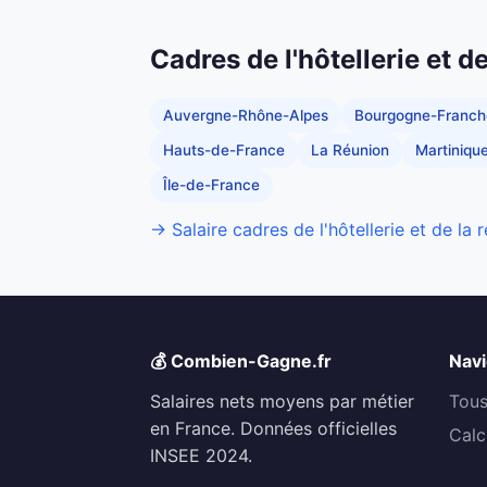
Cadres de l'hôtellerie et d
Auvergne-Rhône-Alpes
Bourgogne-Franc
Hauts-de-France
La Réunion
Martiniqu
Île-de-France
→ Salaire cadres de l'hôtellerie et de la 
💰 Combien-Gagne.fr
Navi
Salaires nets moyens par métier
Tous
en France. Données officielles
Calc
INSEE 2024.