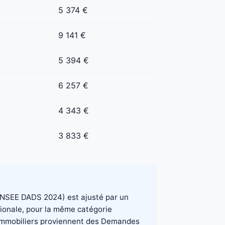
5 374 €
9 141 €
5 394 €
6 257 €
4 343 €
3 833 €
e INSEE DADS 2024) est ajusté par un
tionale, pour la même catégorie
x immobiliers proviennent des Demandes