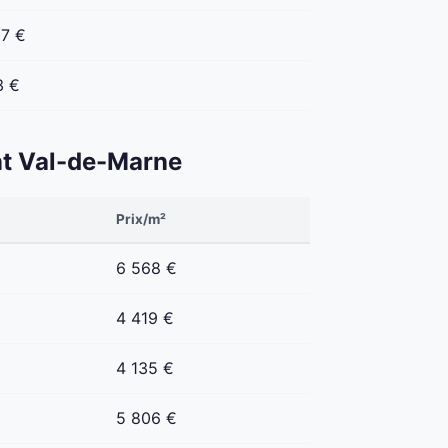
07 €
3 €
ent Val-de-Marne
Prix/m²
6 568 €
4 419 €
4 135 €
5 806 €