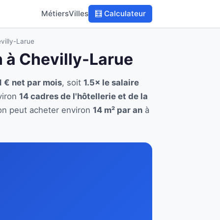
Métiers
Villes
🧮 Calculateur
evilly-Larue
on à Chevilly-Larue
 € net par mois
, soit
1.5× le salaire
viron
14 cadres de l'hôtellerie et de la
tion peut acheter environ
14 m² par an
à