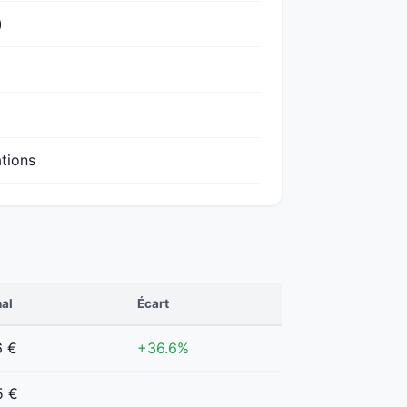
)
ations
nal
Écart
6 €
+36.6%
5 €