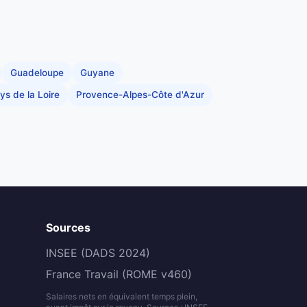
Guadeloupe
Guyane
ys de la Loire
Provence-Alpes-Côte d'Azur
Sources
INSEE (DADS 2024)
France Travail (ROME v460)
Salaires nets en équivalent temps plein,