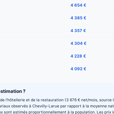
4 654 €
4 385 €
4 357 €
4 304 €
4 228 €
4 092 €
stimation ?
 de l'hôtellerie et de la restauration (3 676 € net/mois, sourc
alariaux observés à Chevilly-Larue par rapport à la moyenne na
aux sont estimés proportionnellement à la population. Les pri