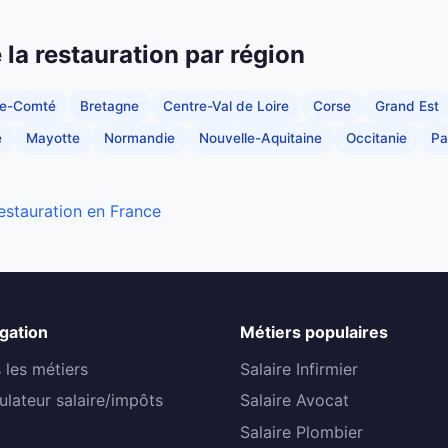
e la restauration par région
he-Comté
Bretagne
Centre-Val de Loire
Corse
Grand Est
e
Mayotte
Normandie
Nouvelle-Aquitaine
Occitanie
Pa
restauration en France
gation
Métiers populaires
 les métiers
Salaire Infirmier
ulateur salaire/impôts
Salaire Avocat
Salaire Plombier