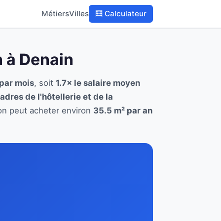
Métiers
Villes
🧮 Calculateur
on à Denain
 par mois
, soit
1.7× le salaire moyen
adres de l'hôtellerie et de la
tion peut acheter environ
35.5 m² par an