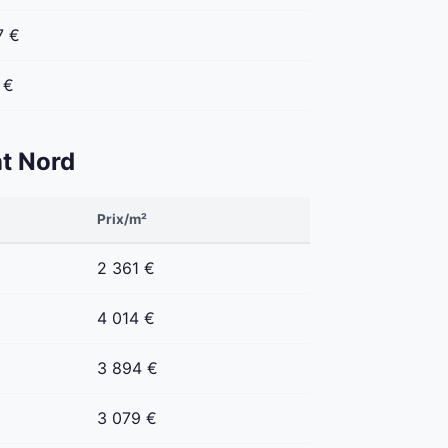
7 €
 €
nt Nord
Prix/m²
2 361 €
4 014 €
3 894 €
3 079 €