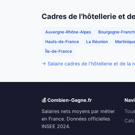
Cadres de l'hôtellerie et d
Auvergne-Rhône-Alpes
Bourgogne-Franc
Hauts-de-France
La Réunion
Martiniqu
Île-de-France
→ Salaire cadres de l'hôtellerie et de la 
💰 Combien-Gagne.fr
Navi
Salaires nets moyens par métier
Tous
en France. Données officielles
Calc
INSEE 2024.