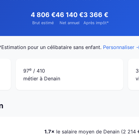
4 806 €
46 140 €
3 366 €
Brut estimé
Net annuel
Après impôt*
*Estimation pour un célibataire sans enfant.
Personnaliser 
e
97
/ 410
3
métier à Denain
v
n
1.7×
le salaire moyen de Denain (2 214 