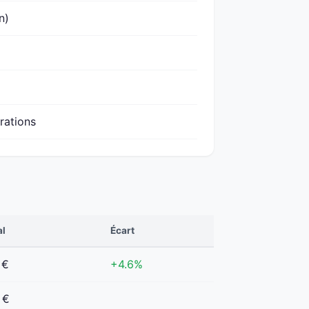
n)
urations
al
Écart
 €
+4.6%
 €