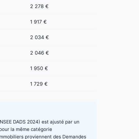
2 278 €
1 917 €
2 034 €
2 046 €
1 950 €
1 729 €
e INSEE DADS 2024) est ajusté par un
, pour la même catégorie
x immobiliers proviennent des Demandes