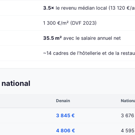
3.5×
le revenu médian local (13 120 €/a
1 300 €/m² (DVF 2023)
35.5 m²
avec le salaire annuel net
~14 cadres de l'hôtellerie et de la resta
 national
Denain
Nation
3 845 €
3 676
4 806 €
4 595