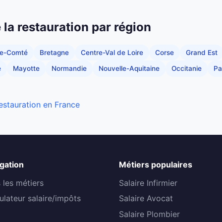
e la restauration par région
he-Comté
Bretagne
Centre-Val de Loire
Corse
Grand Est
e
Mayotte
Normandie
Nouvelle-Aquitaine
Occitanie
Pa
restauration en France
gation
Métiers populaires
 les métiers
Salaire Infirmier
ulateur salaire/impôts
Salaire Avocat
Salaire Plombier