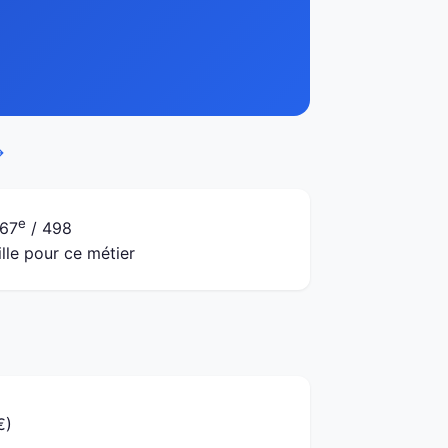
→
e
67
/ 498
ille pour ce métier
€)