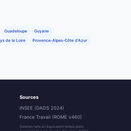
Guadeloupe
Guyane
ys de la Loire
Provence-Alpes-Côte d'Azur
Sources
INSEE (DADS 2024)
France Travail (ROME v460)
Salaires nets en équivalent temps plein,