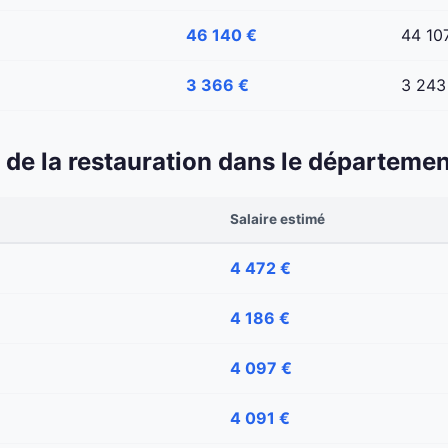
46 140 €
44 10
3 366 €
3 243
et de la restauration dans le départeme
Salaire estimé
4 472 €
4 186 €
4 097 €
4 091 €