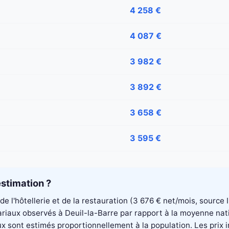
4 258 €
4 087 €
3 982 €
3 892 €
3 658 €
3 595 €
stimation ?
 de l'hôtellerie et de la restauration (3 676 € net/mois, sourc
alariaux observés à Deuil-la-Barre par rapport à la moyenne na
aux sont estimés proportionnellement à la population. Les pri