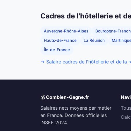
Cadres de l'hôtellerie et d
Auvergne-Rhône-Alpes
Bourgogne-Franc
Hauts-de-France
La Réunion
Martiniqu
Île-de-France
→ Salaire cadres de l'hôtellerie et de la 
💰 Combien-Gagne.fr
Navi
Salaires nets moyens par métier
Tous
en France. Données officielles
Calc
INSEE 2024.