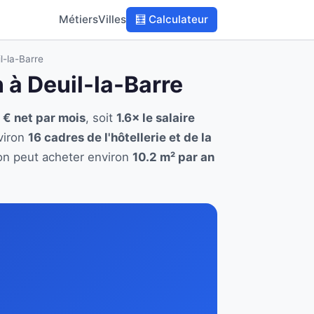
Métiers
Villes
🧮 Calculateur
il-la-Barre
n à Deuil-la-Barre
 € net par mois
, soit
1.6× le salaire
viron
16 cadres de l'hôtellerie et de la
tion peut acheter environ
10.2 m² par an