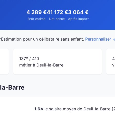
4 289 €
41 172 €
3 064 €
Brut estimé
Net annuel
Après impôt*
*Estimation pour un célibataire sans enfant.
Personnaliser 
e
137
/ 410
4
métier à Deuil-la-Barre
v
-la-Barre
1.6×
le salaire moyen de Deuil-la-Barre (