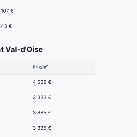
 107 €
243 €
nt Val-d'Oise
Prix/m²
4 569 €
3 333 €
3 685 €
3 335 €