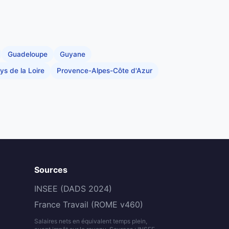
Guadeloupe
Guyane
ys de la Loire
Provence-Alpes-Côte d'Azur
Sources
INSEE (DADS 2024)
France Travail (ROME v460)
Salaires nets en équivalent temps plein,