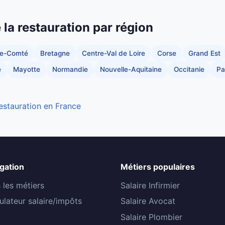
e la restauration par région
he-Comté
Bretagne
Centre-Val de Loire
Corse
Grand Est
e
Mayotte
Normandie
Nouvelle-Aquitaine
Occitanie
Pa
restauration en France
gation
Métiers populaires
 les métiers
Salaire Infirmier
ulateur salaire/impôts
Salaire Avocat
Salaire Plombier