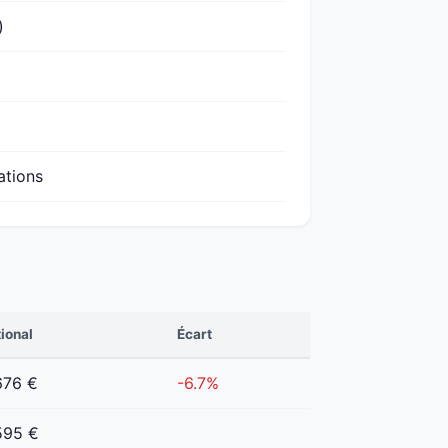
)
ations
ional
Écart
676 €
-6.7%
595 €