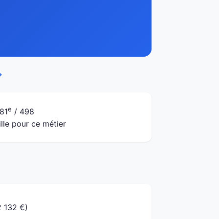
→
e
81
/ 498
ille pour ce métier
2 132 €)