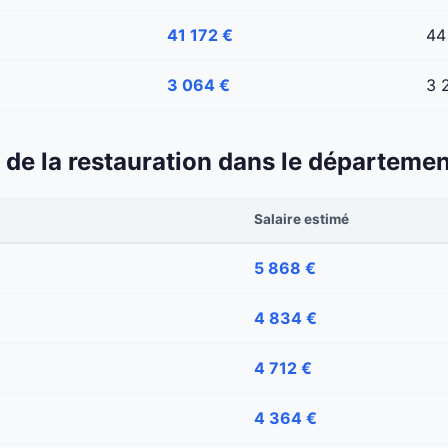
41 172 €
44
3 064 €
3 
et de la restauration dans le départeme
Salaire estimé
5 868 €
4 834 €
4 712 €
4 364 €