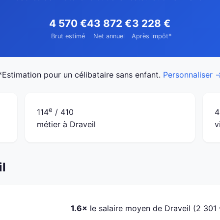
4 570 €
43 872 €
3 228 €
Brut estimé
Net annuel
Après impôt*
*Estimation pour un célibataire sans enfant.
Personnaliser 
e
114
/ 410
4
métier à Draveil
v
il
1.6×
le salaire moyen de Draveil (2 301 