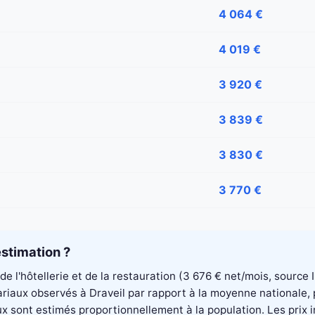
4 064 €
4 019 €
3 920 €
3 839 €
3 830 €
3 770 €
stimation ?
 de l'hôtellerie et de la restauration (3 676 € net/mois, sourc
alariaux observés à Draveil par rapport à la moyenne nationale
aux sont estimés proportionnellement à la population. Les pri