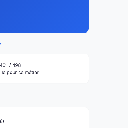
→
e
40
/ 498
ille pour ce métier
€)