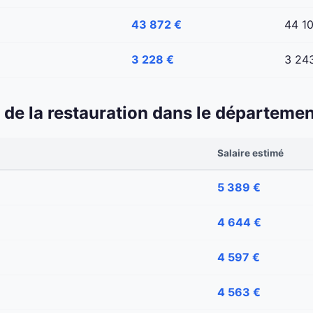
43 872 €
44 1
3 228 €
3 24
 et de la restauration dans le départem
Salaire estimé
5 389 €
4 644 €
4 597 €
4 563 €