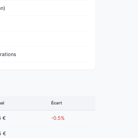
an)
urations
nal
Écart
6 €
-0.5%
5 €