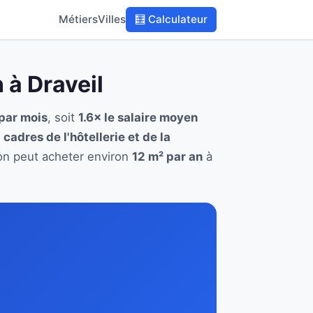
Métiers
Villes
🧮 Calculateur
n à Draveil
par mois
, soit
1.6× le salaire moyen
 cadres de l'hôtellerie et de la
tion peut acheter environ
12 m² par an
à