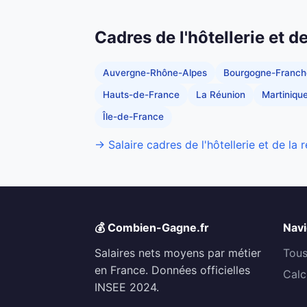
Cadres de l'hôtellerie et d
Auvergne-Rhône-Alpes
Bourgogne-Franc
Hauts-de-France
La Réunion
Martiniqu
Île-de-France
→ Salaire cadres de l'hôtellerie et de la 
💰 Combien-Gagne.fr
Navi
Salaires nets moyens par métier
Tous
en France. Données officielles
Calc
INSEE 2024.