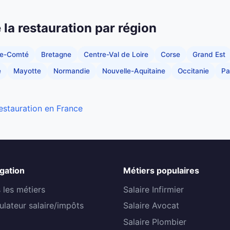
e la restauration par région
he-Comté
Bretagne
Centre-Val de Loire
Corse
Grand Est
e
Mayotte
Normandie
Nouvelle-Aquitaine
Occitanie
Pa
restauration en France
gation
Métiers populaires
 les métiers
Salaire Infirmier
ulateur salaire/impôts
Salaire Avocat
Salaire Plombier