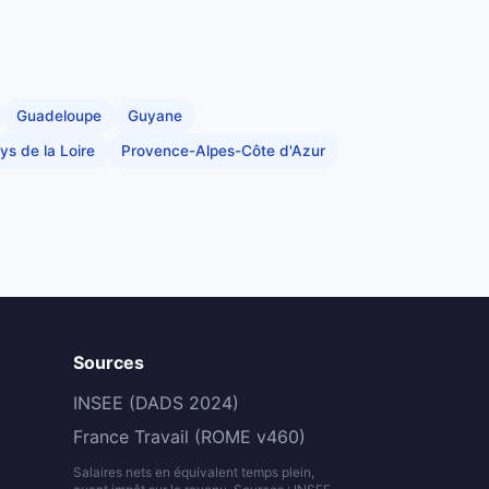
Guadeloupe
Guyane
ys de la Loire
Provence-Alpes-Côte d'Azur
Sources
INSEE (DADS 2024)
France Travail (ROME v460)
Salaires nets en équivalent temps plein,