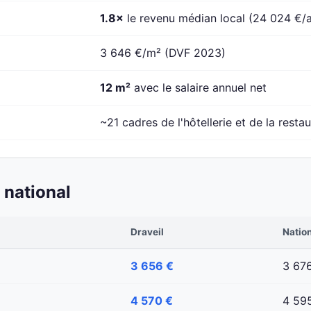
1.8×
le revenu médian local (24 024 €/
3 646 €/m² (DVF 2023)
12 m²
avec le salaire annuel net
~21 cadres de l'hôtellerie et de la resta
 national
Draveil
Natio
3 656 €
3 67
4 570 €
4 59