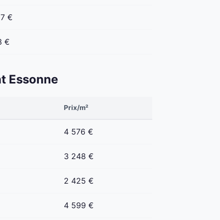
07 €
3 €
ent Essonne
Prix/m²
4 576 €
3 248 €
2 425 €
4 599 €