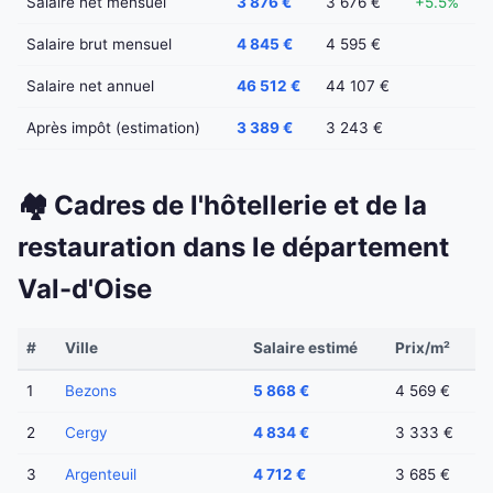
Salaire net mensuel
3 876 €
3 676 €
+5.5%
Salaire brut mensuel
4 845 €
4 595 €
Salaire net annuel
46 512 €
44 107 €
Après impôt (estimation)
3 389 €
3 243 €
🏘️ Cadres de l'hôtellerie et de la
restauration dans le département
Val-d'Oise
#
Ville
Salaire estimé
Prix/m²
1
Bezons
5 868 €
4 569 €
2
Cergy
4 834 €
3 333 €
3
Argenteuil
4 712 €
3 685 €