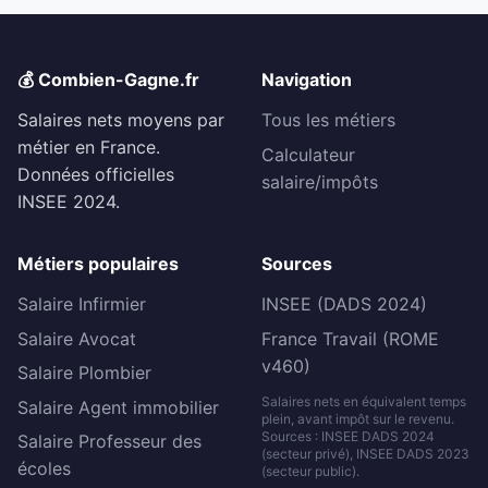
💰 Combien-Gagne.fr
Navigation
Salaires nets moyens par
Tous les métiers
métier en France.
Calculateur
Données officielles
salaire/impôts
INSEE 2024.
Métiers populaires
Sources
Salaire Infirmier
INSEE (DADS 2024)
Salaire Avocat
France Travail (ROME
v460)
Salaire Plombier
Salaires nets en équivalent temps
Salaire Agent immobilier
plein, avant impôt sur le revenu.
Sources : INSEE DADS 2024
Salaire Professeur des
(secteur privé), INSEE DADS 2023
écoles
(secteur public).