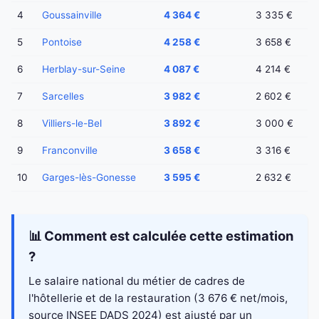
4
Goussainville
4 364 €
3 335 €
5
Pontoise
4 258 €
3 658 €
6
Herblay-sur-Seine
4 087 €
4 214 €
7
Sarcelles
3 982 €
2 602 €
8
Villiers-le-Bel
3 892 €
3 000 €
9
Franconville
3 658 €
3 316 €
10
Garges-lès-Gonesse
3 595 €
2 632 €
📊 Comment est calculée cette estimation
?
Le salaire national du métier de cadres de
l'hôtellerie et de la restauration (3 676 € net/mois,
source INSEE DADS 2024) est ajusté par un