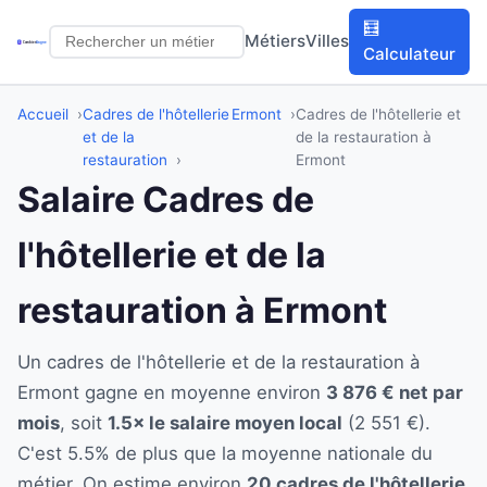
🧮
Métiers
Villes
Calculateur
Accueil
Cadres de l'hôtellerie
Ermont
Cadres de l'hôtellerie et
et de la
de la restauration à
restauration
Ermont
Salaire Cadres de
l'hôtellerie et de la
restauration à Ermont
Un cadres de l'hôtellerie et de la restauration à
Ermont gagne en moyenne environ
3 876 € net par
mois
, soit
1.5× le salaire moyen local
(2 551 €).
C'est 5.5% de plus que la moyenne nationale du
métier. On estime environ
20 cadres de l'hôtellerie