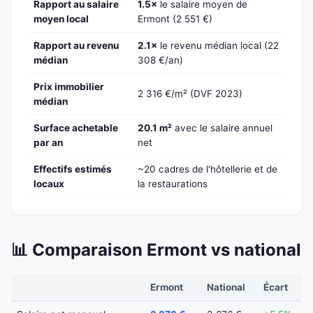
Rapport au salaire
1.5×
le salaire moyen de
moyen local
Ermont (2 551 €)
Rapport au revenu
2.1×
le revenu médian local (22
médian
308 €/an)
Prix immobilier
2 316 €/m² (DVF 2023)
médian
Surface achetable
20.1 m²
avec le salaire annuel
par an
net
Effectifs estimés
~20 cadres de l'hôtellerie et de
locaux
la restaurations
📊 Comparaison Ermont vs national
Ermont
National
Écart