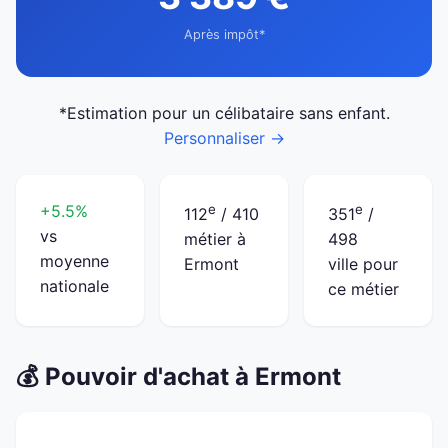
Après impôt*
*Estimation pour un célibataire sans enfant.
Personnaliser →
+5.5%
e
e
112
/ 410
351
/
vs
métier à
498
moyenne
Ermont
ville pour
nationale
ce métier
💰 Pouvoir d'achat à Ermont