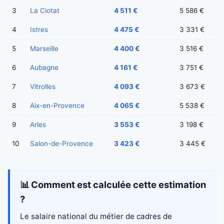
3
La Ciotat
4 511 €
5 586 €
4
Istres
4 475 €
3 331 €
5
Marseille
4 400 €
3 516 €
6
Aubagne
4 161 €
3 751 €
7
Vitrolles
4 093 €
3 673 €
8
Aix-en-Provence
4 065 €
5 538 €
9
Arles
3 553 €
3 198 €
10
Salon-de-Provence
3 423 €
3 445 €
📊 Comment est calculée cette estimation
?
Le salaire national du métier de cadres de