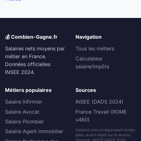
💰 Combien-Gagne.fr
Navigation
Salaires nets moyens par
Tous les métiers
métier en France.
Calculateur
Données officielles
salaire/impôts
INSEE 2024.
Métiers populaires
Sources
Salaire Infirmier
INSEE (DADS 2024)
Salaire Avocat
France Travail (ROME
v460)
Salaire Plombier
Salaires nets en équivalent temps
Salaire Agent immobilier
plein, avant impôt sur le revenu.
Sources : INSEE DADS 2024