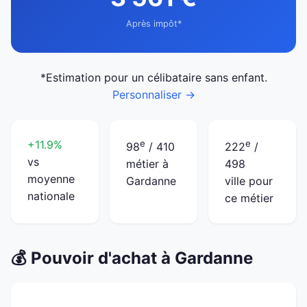
Après impôt*
*Estimation pour un célibataire sans enfant.
Personnaliser →
+11.9%
e
e
98
/ 410
222
/
vs
métier à
498
moyenne
Gardanne
ville pour
nationale
ce métier
💰 Pouvoir d'achat à Gardanne