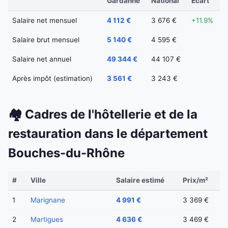
Gardanne
National
Écart
Salaire net mensuel
4 112 €
3 676 €
+11.9%
Salaire brut mensuel
5 140 €
4 595 €
Salaire net annuel
49 344 €
44 107 €
Après impôt (estimation)
3 561 €
3 243 €
🏘️ Cadres de l'hôtellerie et de la
restauration dans le département
Bouches-du-Rhône
#
Ville
Salaire estimé
Prix/m²
1
Marignane
4 991 €
3 369 €
2
Martigues
4 636 €
3 469 €