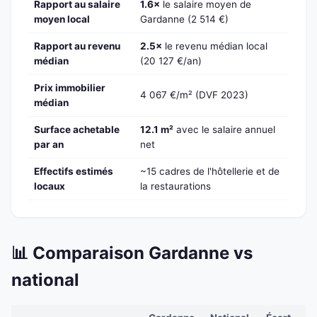
Rapport au salaire
1.6×
le salaire moyen de
moyen local
Gardanne (2 514 €)
Rapport au revenu
2.5×
le revenu médian local
médian
(20 127 €/an)
Prix immobilier
4 067 €/m² (DVF 2023)
médian
Surface achetable
12.1 m²
avec le salaire annuel
par an
net
Effectifs estimés
~15 cadres de l'hôtellerie et de
locaux
la restaurations
📊 Comparaison Gardanne vs
national