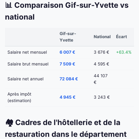
📊 Comparaison Gif-sur-Yvette vs
national
Gif-sur-
National
Écart
Yvette
Salaire net mensuel
6 007 €
3 676 €
+63.4%
Salaire brut mensuel
7 509 €
4 595 €
44 107
Salaire net annuel
72 084 €
€
Après impôt
4 945 €
3 243 €
(estimation)
🏘️ Cadres de l'hôtellerie et de la
restauration dans le département