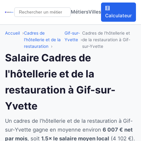
🧮
Métiers
Villes
Calculateur
Accueil
Cadres de
Gif-sur-
Cadres de l'hôtellerie et
l'hôtellerie et de la
Yvette
de la restauration à Gif-
restauration
sur-Yvette
Salaire Cadres de
l'hôtellerie et de la
restauration à Gif-sur-
Yvette
Un cadres de l'hôtellerie et de la restauration à Gif-
sur-Yvette gagne en moyenne environ
6 007 € net
par mois
, soit
1.5× le salaire moyen local
(4 102 €).