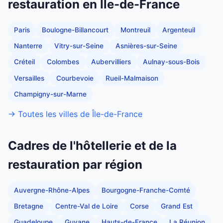
restauration en Île-de-France
Paris
Boulogne-Billancourt
Montreuil
Argenteuil
Nanterre
Vitry-sur-Seine
Asnières-sur-Seine
Créteil
Colombes
Aubervilliers
Aulnay-sous-Bois
Versailles
Courbevoie
Rueil-Malmaison
Champigny-sur-Marne
→ Toutes les villes de Île-de-France
Cadres de l'hôtellerie et de la
restauration par région
Auvergne-Rhône-Alpes
Bourgogne-Franche-Comté
Bretagne
Centre-Val de Loire
Corse
Grand Est
Guadeloupe
Guyane
Hauts-de-France
La Réunion