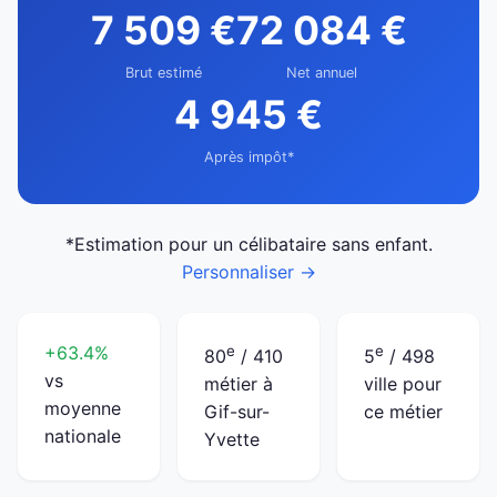
7 509 €
72 084 €
Brut estimé
Net annuel
4 945 €
Après impôt*
*Estimation pour un célibataire sans enfant.
Personnaliser →
+63.4%
e
e
80
/ 410
5
/ 498
vs
métier à
ville pour
moyenne
Gif-sur-
ce métier
nationale
Yvette