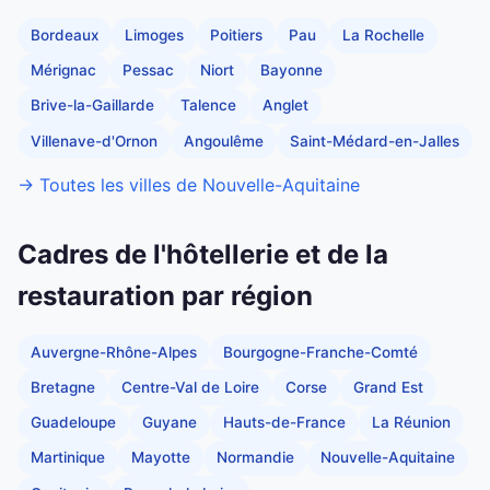
Bordeaux
Limoges
Poitiers
Pau
La Rochelle
Mérignac
Pessac
Niort
Bayonne
Brive-la-Gaillarde
Talence
Anglet
Villenave-d'Ornon
Angoulême
Saint-Médard-en-Jalles
→ Toutes les villes de Nouvelle-Aquitaine
Cadres de l'hôtellerie et de la
restauration par région
Auvergne-Rhône-Alpes
Bourgogne-Franche-Comté
Bretagne
Centre-Val de Loire
Corse
Grand Est
Guadeloupe
Guyane
Hauts-de-France
La Réunion
Martinique
Mayotte
Normandie
Nouvelle-Aquitaine