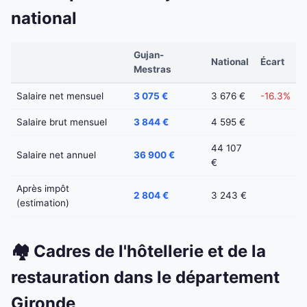
national
Gujan-
National
Écart
Mestras
Salaire net mensuel
3 075 €
3 676 €
-16.3%
Salaire brut mensuel
3 844 €
4 595 €
44 107
Salaire net annuel
36 900 €
€
Après impôt
2 804 €
3 243 €
(estimation)
🏘️ Cadres de l'hôtellerie et de la
restauration dans le département
Gironde