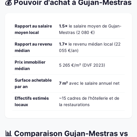
💰 Pouvoir d'achat à Gujan-Mestras
Rapport au salaire
1.5×
le salaire moyen de Gujan-
moyen local
Mestras (2 080 €)
Rapport au revenu
1.7×
le revenu médian local (22
médian
055 €/an)
Prix immobilier
5 265 €/m² (DVF 2023)
médian
Surface achetable
7 m²
avec le salaire annuel net
par an
Effectifs estimés
~15 cadres de l'hôtellerie et de
locaux
la restaurations
📊 Comparaison Gujan-Mestras vs