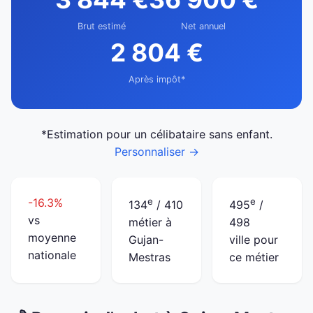
Brut estimé
Net annuel
2 804 €
Après impôt*
*Estimation pour un célibataire sans enfant.
Personnaliser →
-16.3%
e
e
134
/ 410
495
/
vs
métier à
498
moyenne
Gujan-
ville pour
nationale
Mestras
ce métier