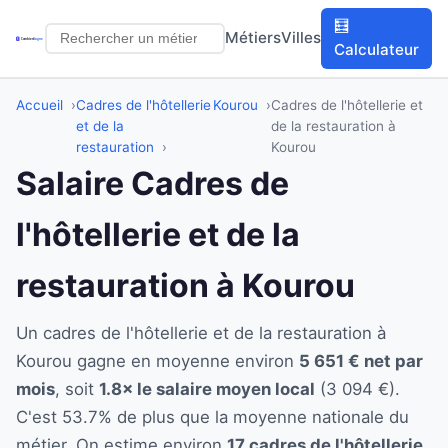
🧮
Métiers
Villes
Calculateur
Accueil
Cadres de l'hôtellerie
Kourou
Cadres de l'hôtellerie et
et de la
de la restauration à
restauration
Kourou
Salaire Cadres de
l'hôtellerie et de la
restauration à Kourou
Un cadres de l'hôtellerie et de la restauration à
Kourou gagne en moyenne environ
5 651 € net par
mois
, soit
1.8× le salaire moyen local
(3 094 €).
C'est 53.7% de plus que la moyenne nationale du
métier. On estime environ
17 cadres de l'hôtellerie