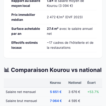
Rapport au salaire
1.8×
le salaire moyen de
moyen local
Kourou (3 094 €)
Prix immobilier
2 472 €/m² (DVF 2023)
médian
Surface achetable
27.4 m²
avec le salaire annuel
par an
net
Effectifs estimés
~17 cadres de l'hôtellerie et de
locaux
la restaurations
📊 Comparaison Kourou vs national
Kourou
National
Écart
Salaire net mensuel
5 651 €
3 676 €
+53.7%
Salaire brut mensuel
7 064 €
4 595 €