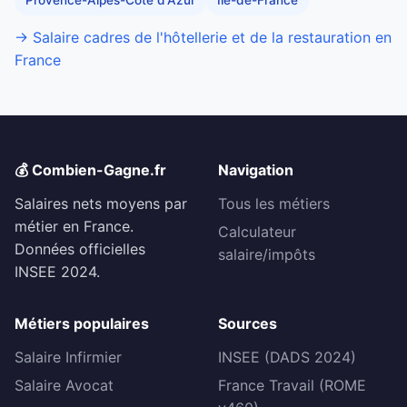
Provence-Alpes-Côte d'Azur
Île-de-France
→ Salaire cadres de l'hôtellerie et de la restauration en
France
💰 Combien-Gagne.fr
Navigation
Salaires nets moyens par
Tous les métiers
métier en France.
Calculateur
Données officielles
salaire/impôts
INSEE 2024.
Métiers populaires
Sources
Salaire Infirmier
INSEE (DADS 2024)
Salaire Avocat
France Travail (ROME