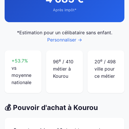
Après impôt*
*Estimation pour un célibataire sans enfant.
Personnaliser →
+53.7%
e
e
96
/ 410
20
/ 498
vs
métier à
ville pour
moyenne
Kourou
ce métier
nationale
💰 Pouvoir d'achat à Kourou