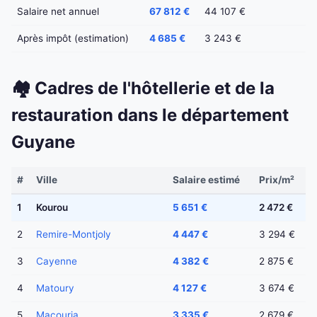
Salaire net annuel
67 812 €
44 107 €
Après impôt (estimation)
4 685 €
3 243 €
🏘️ Cadres de l'hôtellerie et de la
restauration dans le département
Guyane
#
Ville
Salaire estimé
Prix/m²
1
Kourou
5 651 €
2 472 €
2
Remire-Montjoly
4 447 €
3 294 €
3
Cayenne
4 382 €
2 875 €
4
Matoury
4 127 €
3 674 €
5
Macouria
3 335 €
2 679 €