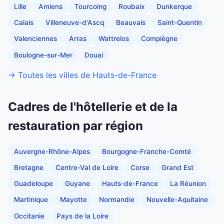
Lille
Amiens
Tourcoing
Roubaix
Dunkerque
Calais
Villeneuve-d'Ascq
Beauvais
Saint-Quentin
Valenciennes
Arras
Wattrelos
Compiègne
Boulogne-sur-Mer
Douai
→ Toutes les villes de Hauts-de-France
Cadres de l'hôtellerie et de la
restauration par région
Auvergne-Rhône-Alpes
Bourgogne-Franche-Comté
Bretagne
Centre-Val de Loire
Corse
Grand Est
Guadeloupe
Guyane
Hauts-de-France
La Réunion
Martinique
Mayotte
Normandie
Nouvelle-Aquitaine
Occitanie
Pays de la Loire