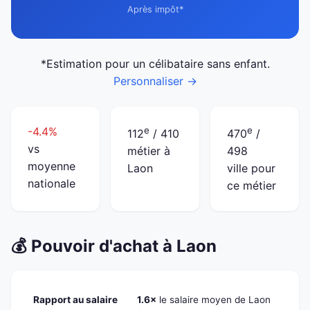
Après impôt*
*Estimation pour un célibataire sans enfant.
Personnaliser →
-4.4%
e
e
112
/ 410
470
/
vs
métier à
498
moyenne
Laon
ville pour
nationale
ce métier
💰 Pouvoir d'achat à Laon
Rapport au salaire
1.6×
le salaire moyen de Laon