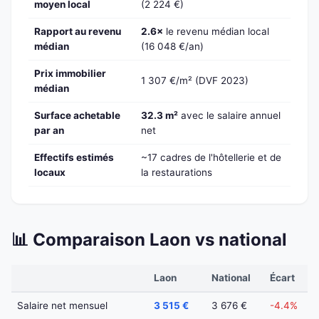
moyen local
(2 224 €)
Rapport au revenu
2.6×
le revenu médian local
médian
(16 048 €/an)
Prix immobilier
1 307 €/m² (DVF 2023)
médian
Surface achetable
32.3 m²
avec le salaire annuel
par an
net
Effectifs estimés
~17 cadres de l'hôtellerie et de
locaux
la restaurations
📊 Comparaison Laon vs national
Laon
National
Écart
Salaire net mensuel
3 515 €
3 676 €
-4.4%