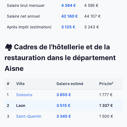
Salaire brut mensuel
4 394 €
4 595 €
Salaire net annuel
42 180 €
44 107 €
Après impôt (estimation)
3 125 €
3 243 €
🏘️ Cadres de l'hôtellerie et de la
restauration dans le département
Aisne
#
Ville
Salaire estimé
Prix/m²
1
Soissons
3 655 €
1 777 €
2
Laon
3 515 €
1 307 €
3
Saint-Quentin
3 345 €
1 500 €