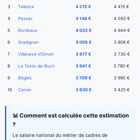
3
Talence
4 215 €
4 415 €
4
Pessac
4 148 €
4 093 €
5
Bordeaux
4 032 €
4 944 €
6
Gradignan
4 005 €
3 806 €
7
Villenave-d'Ornon
3 977 €
3 730 €
8
La Teste-de-Buch
3 941 €
5 780 €
9
Bègles
3 709 €
3 990 €
10
Cenon
3 630 €
3 425 €
📊 Comment est calculée cette estimation
?
Le salaire national du métier de cadres de