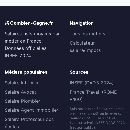
💰 Combien-Gagne.fr
Navigation
Salaires nets moyens par
Tous les métiers
métier en France.
Calculateur
Données officielles
salaire/impôts
INSEE 2024.
Métiers populaires
Sources
Salaire Infirmier
INSEE (DADS 2024)
Salaire Avocat
France Travail (ROME
v460)
Salaire Plombier
Salaires nets en équivalent temps
Salaire Agent immobilier
plein, avant impôt sur le revenu.
Sources : INSEE DADS 2024
Salaire Professeur des
(secteur privé), INSEE DADS 2023
écoles
(secteur public).