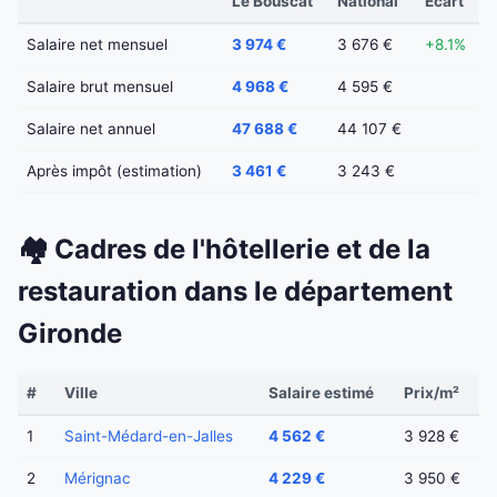
Le Bouscat
National
Écart
Salaire net mensuel
3 974 €
3 676 €
+8.1%
Salaire brut mensuel
4 968 €
4 595 €
Salaire net annuel
47 688 €
44 107 €
Après impôt (estimation)
3 461 €
3 243 €
🏘️ Cadres de l'hôtellerie et de la
restauration dans le département
Gironde
#
Ville
Salaire estimé
Prix/m²
1
Saint-Médard-en-Jalles
4 562 €
3 928 €
2
Mérignac
4 229 €
3 950 €