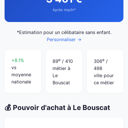
Après impôt*
*Estimation pour un célibataire sans enfant.
Personnaliser →
+8.1%
e
e
89
/ 410
306
/
vs
métier à
498
moyenne
Le
ville pour
nationale
Bouscat
ce métier
💰 Pouvoir d'achat à Le Bouscat