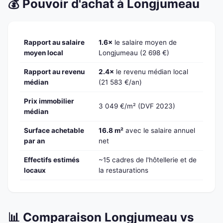
💰 Pouvoir d'achat à Longjumeau
Rapport au salaire
1.6×
le salaire moyen de
moyen local
Longjumeau (2 698 €)
Rapport au revenu
2.4×
le revenu médian local
médian
(21 583 €/an)
Prix immobilier
3 049 €/m² (DVF 2023)
médian
Surface achetable
16.8 m²
avec le salaire annuel
par an
net
Effectifs estimés
~15 cadres de l'hôtellerie et de
locaux
la restaurations
📊 Comparaison Longjumeau vs