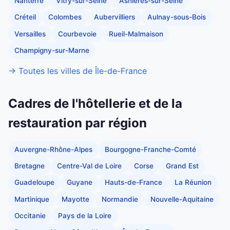
Nanterre
Vitry-sur-Seine
Asnières-sur-Seine
Créteil
Colombes
Aubervilliers
Aulnay-sous-Bois
Versailles
Courbevoie
Rueil-Malmaison
Champigny-sur-Marne
→ Toutes les villes de Île-de-France
Cadres de l'hôtellerie et de la
restauration par région
Auvergne-Rhône-Alpes
Bourgogne-Franche-Comté
Bretagne
Centre-Val de Loire
Corse
Grand Est
Guadeloupe
Guyane
Hauts-de-France
La Réunion
Martinique
Mayotte
Normandie
Nouvelle-Aquitaine
Occitanie
Pays de la Loire