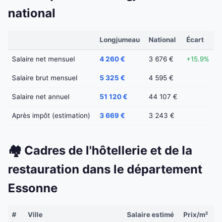
national
Longjumeau
National
Écart
Salaire net mensuel
4 260 €
3 676 €
+15.9%
Salaire brut mensuel
5 325 €
4 595 €
Salaire net annuel
51 120 €
44 107 €
Après impôt (estimation)
3 669 €
3 243 €
🏘️ Cadres de l'hôtellerie et de la
restauration dans le département
Essonne
#
Ville
Salaire estimé
Prix/m²