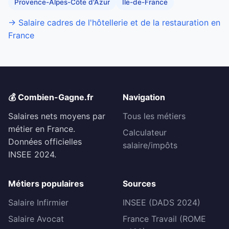
Provence-Alpes-Côte d'Azur
Île-de-France
→ Salaire cadres de l'hôtellerie et de la restauration en
France
💰 Combien-Gagne.fr
Navigation
Salaires nets moyens par
Tous les métiers
métier en France.
Calculateur
Données officielles
salaire/impôts
INSEE 2024.
Métiers populaires
Sources
Salaire Infirmier
INSEE (DADS 2024)
Salaire Avocat
France Travail (ROME