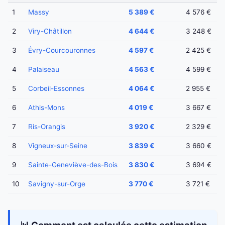
1
Massy
5 389 €
4 576 €
2
Viry-Châtillon
4 644 €
3 248 €
3
Évry-Courcouronnes
4 597 €
2 425 €
4
Palaiseau
4 563 €
4 599 €
5
Corbeil-Essonnes
4 064 €
2 955 €
6
Athis-Mons
4 019 €
3 667 €
7
Ris-Orangis
3 920 €
2 329 €
8
Vigneux-sur-Seine
3 839 €
3 660 €
9
Sainte-Geneviève-des-Bois
3 830 €
3 694 €
10
Savigny-sur-Orge
3 770 €
3 721 €