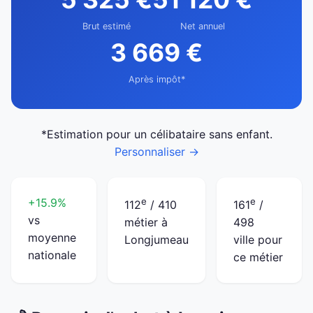
Brut estimé
Net annuel
3 669 €
Après impôt*
*Estimation pour un célibataire sans enfant.
Personnaliser →
+15.9%
e
e
112
/ 410
161
/
vs
métier à
498
moyenne
Longjumeau
ville pour
nationale
ce métier