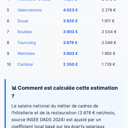
5
Valenciennes
4 023 €
2 278 €
6
Douai
3 925 €
1 917 €
7
Roubaix
3 903 €
2 034 €
8
Tourcoing
3 676 €
2 046 €
9
Wattrelos
3 603 €
1 950 €
10
Cambrai
2 350 €
1 729 €
📊 Comment est calculée cette estimation
?
Le salaire national du métier de cadres de
l'hôtellerie et de la restauration (3 676 € net/mois,
source INSEE DADS 2024) est ajusté par un
coefficient local basé sur les écarts salariaux