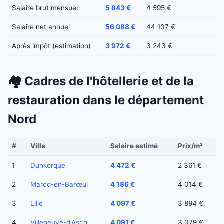
Salaire brut mensuel
5 843 €
4 595 €
Salaire net annuel
56 088 €
44 107 €
Après impôt (estimation)
3 972 €
3 243 €
🏘️ Cadres de l'hôtellerie et de la
restauration dans le département
Nord
#
Ville
Salaire estimé
Prix/m²
1
Dunkerque
4 472 €
2 361 €
2
Marcq-en-Barœul
4 186 €
4 014 €
3
Lille
4 097 €
3 894 €
4
Villeneuve-d'Ascq
4 091 €
3 079 €