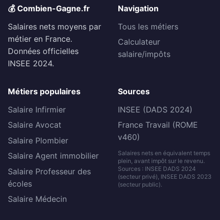
💰 Combien-Gagne.fr
Navigation
Salaires nets moyens par
Tous les métiers
métier en France.
Calculateur
Données officielles
salaire/impôts
INSEE 2024.
Métiers populaires
Sources
Salaire Infirmier
INSEE (DADS 2024)
Salaire Avocat
France Travail (ROME
v460)
Salaire Plombier
Salaires nets en équivalent temps
Salaire Agent immobilier
plein, avant impôt sur le revenu.
Sources : INSEE DADS 2024
Salaire Professeur des
(secteur privé), INSEE DADS 2023
écoles
(secteur public).
Salaire Médecin