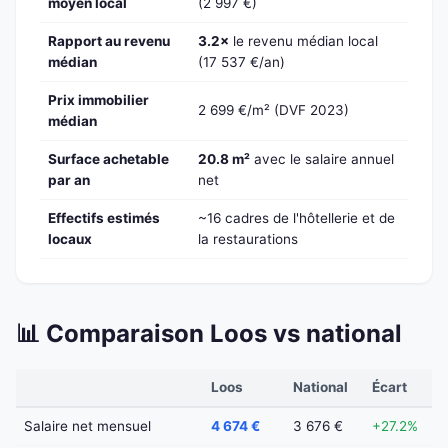
moyen local
(2 997 €)
Rapport au revenu
3.2×
le revenu médian local
médian
(17 537 €/an)
Prix immobilier
2 699 €/m² (DVF 2023)
médian
Surface achetable
20.8 m²
avec le salaire annuel
par an
net
Effectifs estimés
~16 cadres de l'hôtellerie et de
locaux
la restaurations
📊 Comparaison Loos vs national
Loos
National
Écart
Salaire net mensuel
4 674 €
3 676 €
+27.2%