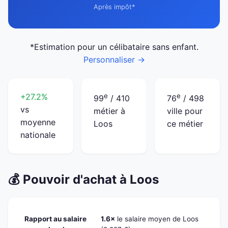
Après impôt*
*Estimation pour un célibataire sans enfant.
Personnaliser →
+27.2%
e
e
99
/ 410
76
/ 498
vs
métier à
ville pour
moyenne
Loos
ce métier
nationale
💰 Pouvoir d'achat à Loos
Rapport au salaire
1.6×
le salaire moyen de Loos