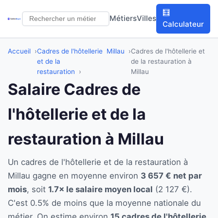
🧮
Métiers
Villes
Calculateur
Accueil
Cadres de l'hôtellerie
Millau
Cadres de l'hôtellerie et
et de la
de la restauration à
restauration
Millau
Salaire Cadres de
l'hôtellerie et de la
restauration à Millau
Un cadres de l'hôtellerie et de la restauration à
Millau gagne en moyenne environ
3 657 € net par
mois
, soit
1.7× le salaire moyen local
(2 127 €).
C'est 0.5% de moins que la moyenne nationale du
métier. On estime environ
15 cadres de l'hôtellerie