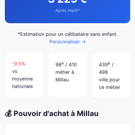
Après impôt*
*Estimation pour un célibataire sans enfant.
Personnaliser →
-0.5%
e
e
98
/ 410
439
/
vs
métier à
498
moyenne
Millau
ville pour
nationale
ce métier
💰 Pouvoir d'achat à Millau