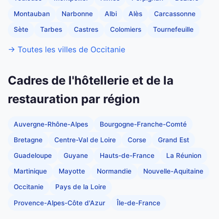
Montauban
Narbonne
Albi
Alès
Carcassonne
Sète
Tarbes
Castres
Colomiers
Tournefeuille
→ Toutes les villes de Occitanie
Cadres de l'hôtellerie et de la
restauration par région
Auvergne-Rhône-Alpes
Bourgogne-Franche-Comté
Bretagne
Centre-Val de Loire
Corse
Grand Est
Guadeloupe
Guyane
Hauts-de-France
La Réunion
Martinique
Mayotte
Normandie
Nouvelle-Aquitaine
Occitanie
Pays de la Loire
Provence-Alpes-Côte d'Azur
Île-de-France