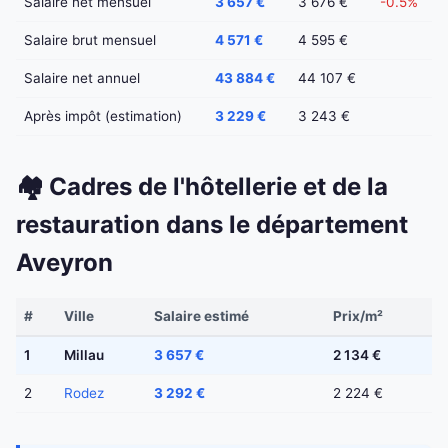
Salaire net mensuel
3 657 €
3 676 €
-0.5%
Salaire brut mensuel
4 571 €
4 595 €
Salaire net annuel
43 884 €
44 107 €
Après impôt (estimation)
3 229 €
3 243 €
🏘️ Cadres de l'hôtellerie et de la
restauration dans le département
Aveyron
#
Ville
Salaire estimé
Prix/m²
1
Millau
3 657 €
2 134 €
2
Rodez
3 292 €
2 224 €