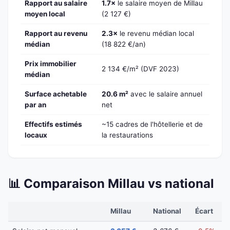
Rapport au salaire
1.7×
le salaire moyen de Millau
moyen local
(2 127 €)
Rapport au revenu
2.3×
le revenu médian local
médian
(18 822 €/an)
Prix immobilier
2 134 €/m² (DVF 2023)
médian
Surface achetable
20.6 m²
avec le salaire annuel
par an
net
Effectifs estimés
~15 cadres de l'hôtellerie et de
locaux
la restaurations
📊 Comparaison Millau vs national
Millau
National
Écart