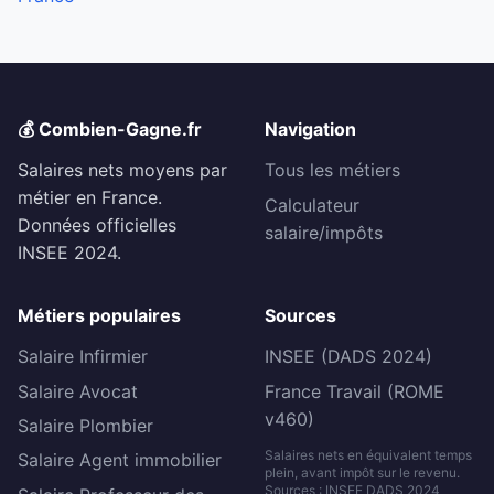
💰 Combien-Gagne.fr
Navigation
Salaires nets moyens par
Tous les métiers
métier en France.
Calculateur
Données officielles
salaire/impôts
INSEE 2024.
Métiers populaires
Sources
Salaire Infirmier
INSEE (DADS 2024)
Salaire Avocat
France Travail (ROME
v460)
Salaire Plombier
Salaires nets en équivalent temps
Salaire Agent immobilier
plein, avant impôt sur le revenu.
Sources : INSEE DADS 2024