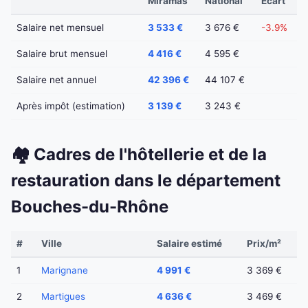
Miramas
National
Écart
Salaire net mensuel
3 533 €
3 676 €
-3.9%
Salaire brut mensuel
4 416 €
4 595 €
Salaire net annuel
42 396 €
44 107 €
Après impôt (estimation)
3 139 €
3 243 €
🏘️ Cadres de l'hôtellerie et de la
restauration dans le département
Bouches-du-Rhône
#
Ville
Salaire estimé
Prix/m²
1
Marignane
4 991 €
3 369 €
2
Martigues
4 636 €
3 469 €