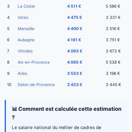
3
La Ciotat
4 511 €
5 586 €
4
Istres
4 475 €
3 331 €
5
Marseille
4 400 €
3 516 €
6
Aubagne
4 161 €
3 751 €
7
Vitrolles
4 093 €
3 673 €
8
Aix-en-Provence
4 065 €
5 538 €
9
Arles
3 553 €
3 198 €
10
Salon-de-Provence
3 423 €
3 445 €
📊 Comment est calculée cette estimation
?
Le salaire national du métier de cadres de