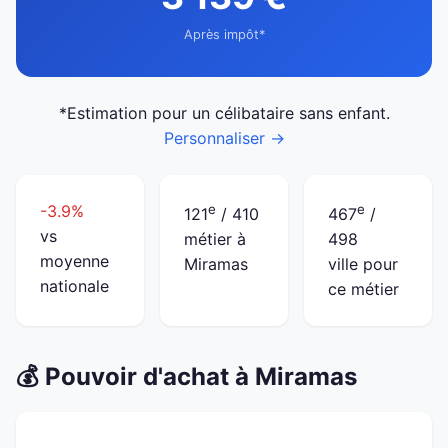
Après impôt*
*Estimation pour un célibataire sans enfant.
Personnaliser →
-3.9%
e
e
121
/ 410
467
/
vs
métier à
498
moyenne
Miramas
ville pour
nationale
ce métier
💰 Pouvoir d'achat à Miramas