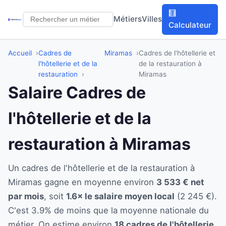
🧮
Métiers
Villes
Calculateur
Accueil
Cadres de
Miramas
Cadres de l'hôtellerie et
l'hôtellerie et de la
de la restauration à
restauration
Miramas
Salaire Cadres de
l'hôtellerie et de la
restauration à Miramas
Un cadres de l'hôtellerie et de la restauration à
Miramas gagne en moyenne environ
3 533 € net
par mois
, soit
1.6× le salaire moyen local
(2 245 €).
C'est 3.9% de moins que la moyenne nationale du
métier. On estime environ
18 cadres de l'hôtellerie