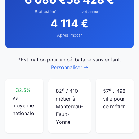
Brut estimé
Net annuel
4 114 €
Après impôt*
*Estimation pour un célibataire sans enfant.
Personnaliser →
+32.5%
e
e
82
/ 410
57
/ 498
vs
métier à
ville pour
moyenne
Montereau-
ce métier
nationale
Fault-
Yonne