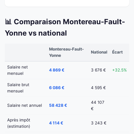
📊 Comparaison Montereau-Fault-
Yonne vs national
Montereau-Fault-
National
Écart
Yonne
Salaire net
4 869 €
3 676 €
+32.5%
mensuel
Salaire brut
6 086 €
4 595 €
mensuel
44 107
Salaire net annuel
58 428 €
€
Après impôt
4 114 €
3 243 €
(estimation)