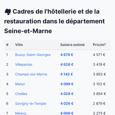
🏘️ Cadres de l'hôtellerie et de la
restauration dans le département
Seine-et-Marne
#
Ville
Salaire estimé
Prix/m²
1
Bussy-Saint-Georges
4 679 €
4 571 €
2
Villeparisis
4 628 €
3 419 €
3
Champs-sur-Marne
4 142 €
3 853 €
4
Melun
4 099 €
3 102 €
5
Chelles
4 028 €
3 854 €
6
Savigny-le-Temple
4 026 €
2 879 €
7
Meaux
4 000 €
3 275 €