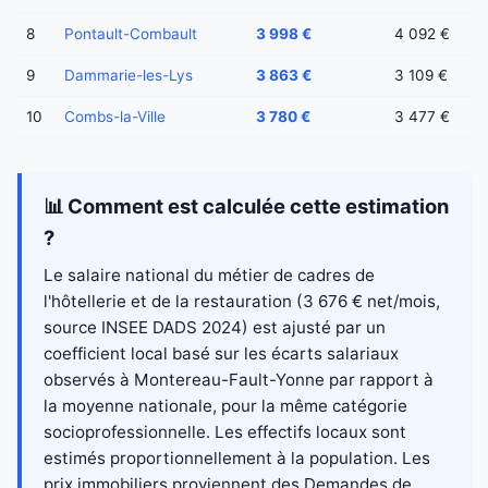
8
Pontault-Combault
3 998 €
4 092 €
9
Dammarie-les-Lys
3 863 €
3 109 €
10
Combs-la-Ville
3 780 €
3 477 €
📊 Comment est calculée cette estimation
?
Le salaire national du métier de cadres de
l'hôtellerie et de la restauration (3 676 € net/mois,
source INSEE DADS 2024) est ajusté par un
coefficient local basé sur les écarts salariaux
observés à Montereau-Fault-Yonne par rapport à
la moyenne nationale, pour la même catégorie
socioprofessionnelle. Les effectifs locaux sont
estimés proportionnellement à la population. Les
prix immobiliers proviennent des Demandes de