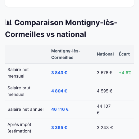
📊 Comparaison Montigny-lès-
Cormeilles vs national
Montigny-lès-
National
Écart
Cormeilles
Salaire net
3 843 €
3 676 €
+4.6%
mensuel
Salaire brut
4 804 €
4 595 €
mensuel
44 107
Salaire net annuel
46 116 €
€
Après impôt
3 365 €
3 243 €
(estimation)