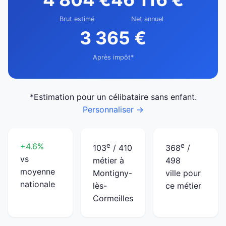
Brut estimé
Net annuel
3 365 €
Après impôt*
*Estimation pour un célibataire sans enfant.
Personnaliser →
+4.6%
e
e
103
/ 410
368
/
vs
métier à
498
moyenne
Montigny-
ville pour
nationale
lès-
ce métier
Cormeilles