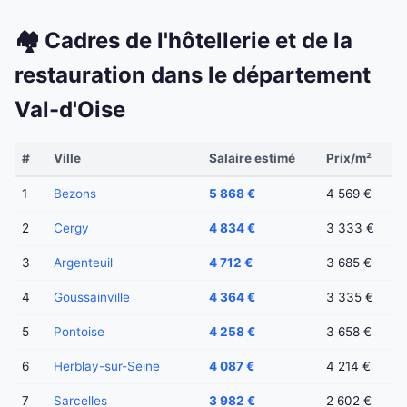
🏘️ Cadres de l'hôtellerie et de la
restauration dans le département
Val-d'Oise
#
Ville
Salaire estimé
Prix/m²
1
Bezons
5 868 €
4 569 €
2
Cergy
4 834 €
3 333 €
3
Argenteuil
4 712 €
3 685 €
4
Goussainville
4 364 €
3 335 €
5
Pontoise
4 258 €
3 658 €
6
Herblay-sur-Seine
4 087 €
4 214 €
7
Sarcelles
3 982 €
2 602 €