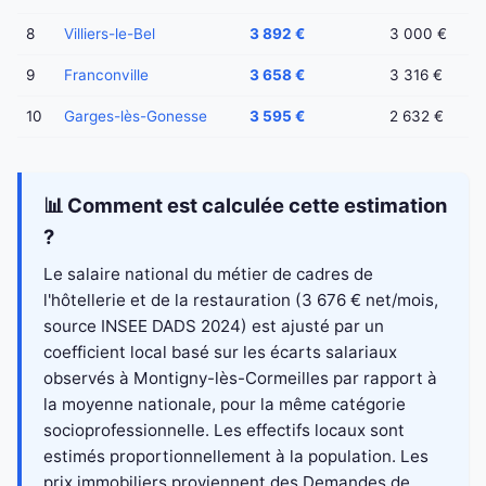
8
Villiers-le-Bel
3 892 €
3 000 €
9
Franconville
3 658 €
3 316 €
10
Garges-lès-Gonesse
3 595 €
2 632 €
📊 Comment est calculée cette estimation
?
Le salaire national du métier de cadres de
l'hôtellerie et de la restauration (3 676 € net/mois,
source INSEE DADS 2024) est ajusté par un
coefficient local basé sur les écarts salariaux
observés à Montigny-lès-Cormeilles par rapport à
la moyenne nationale, pour la même catégorie
socioprofessionnelle. Les effectifs locaux sont
estimés proportionnellement à la population. Les
prix immobiliers proviennent des Demandes de