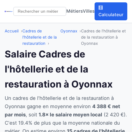
🧮
Métiers
Villes
Calculateur
Accueil
Cadres de
Oyonnax
Cadres de l'hôtellerie et
l'hôtellerie et de la
de la restauration à
restauration
Oyonnax
Salaire Cadres de
l'hôtellerie et de la
restauration à Oyonnax
Un cadres de l'hôtellerie et de la restauration à
Oyonnax gagne en moyenne environ
4 388 € net
par mois
, soit
1.8× le salaire moyen local
(2 420 €).
C'est 19.4% de plus que la moyenne nationale du
métier. On estime environ
15 cadres de l'hôtellerie