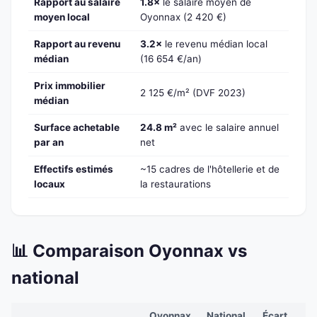
Rapport au salaire
1.8×
le salaire moyen de
moyen local
Oyonnax (2 420 €)
Rapport au revenu
3.2×
le revenu médian local
médian
(16 654 €/an)
Prix immobilier
2 125 €/m² (DVF 2023)
médian
Surface achetable
24.8 m²
avec le salaire annuel
par an
net
Effectifs estimés
~15 cadres de l'hôtellerie et de
locaux
la restaurations
📊 Comparaison Oyonnax vs
national
Oyonnax
National
Écart