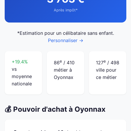
Après impôt*
*Estimation pour un célibataire sans enfant.
Personnaliser →
+19.4%
e
e
86
/ 410
127
/ 498
vs
métier à
ville pour
moyenne
Oyonnax
ce métier
nationale
💰 Pouvoir d'achat à Oyonnax