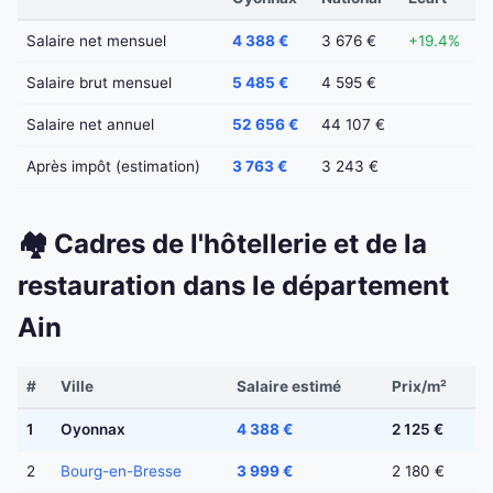
Salaire net mensuel
4 388 €
3 676 €
+19.4%
Salaire brut mensuel
5 485 €
4 595 €
Salaire net annuel
52 656 €
44 107 €
Après impôt (estimation)
3 763 €
3 243 €
🏘️ Cadres de l'hôtellerie et de la
restauration dans le département
Ain
#
Ville
Salaire estimé
Prix/m²
1
Oyonnax
4 388 €
2 125 €
2
Bourg-en-Bresse
3 999 €
2 180 €