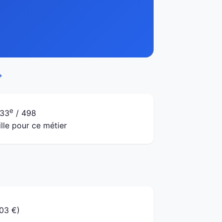
→
e
33
/ 498
ille pour ce métier
303 €)