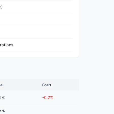
n)
urations
nal
Écart
6 €
-0.2%
5 €