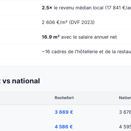
2.5×
le revenu médian local (17 841 €/a
2 606 €/m² (DVF 2023)
16.9 m²
avec le salaire annuel net
~16 cadres de l'hôtellerie et de la resta
 vs national
Rochefort
Natio
3 669 €
3 67
4 586 €
4 59