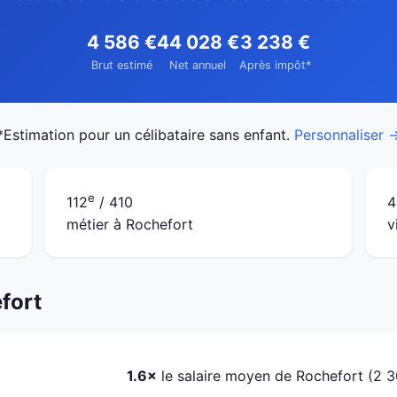
4 586 €
44 028 €
3 238 €
Brut estimé
Net annuel
Après impôt*
*Estimation pour un célibataire sans enfant.
Personnaliser 
e
112
/ 410
4
métier à Rochefort
v
fort
1.6×
le salaire moyen de Rochefort (2 