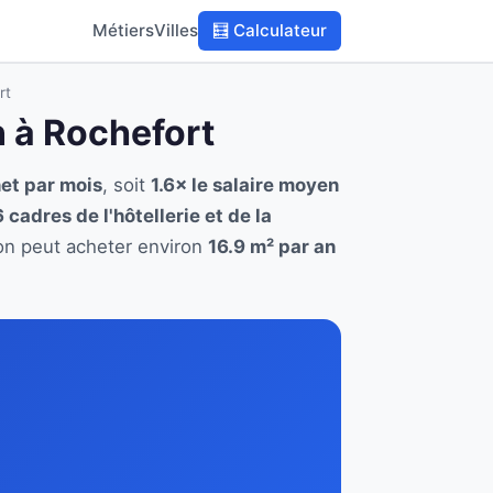
Métiers
Villes
🧮 Calculateur
rt
on à Rochefort
et par mois
, soit
1.6× le salaire moyen
6 cadres de l'hôtellerie et de la
tion peut acheter environ
16.9 m² par an