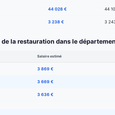
44 028 €
44 1
3 238 €
3 24
 et de la restauration dans le départem
Salaire estimé
3 869 €
3 669 €
3 636 €