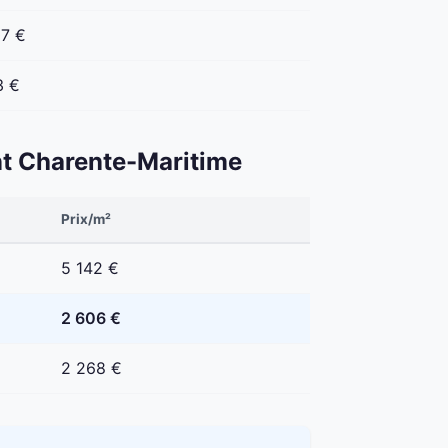
07 €
3 €
ent Charente-Maritime
Prix/m²
5 142 €
2 606 €
2 268 €