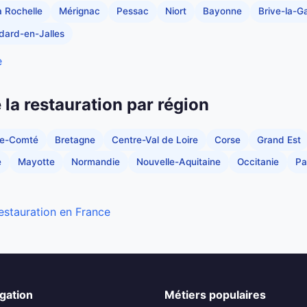
a Rochelle
Mérignac
Pessac
Niort
Bayonne
Brive-la-Ga
dard-en-Jalles
e
e la restauration par région
he-Comté
Bretagne
Centre-Val de Loire
Corse
Grand Est
e
Mayotte
Normandie
Nouvelle-Aquitaine
Occitanie
Pa
restauration en France
gation
Métiers populaires