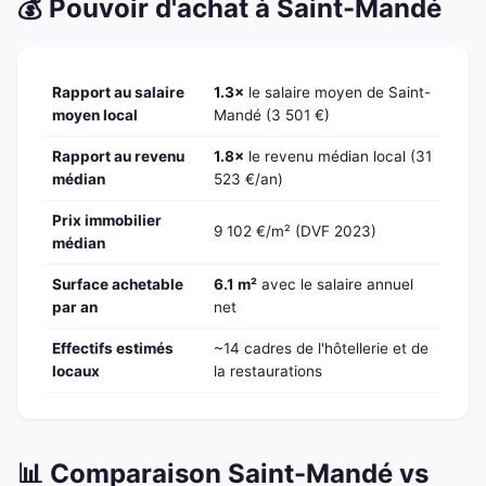
💰 Pouvoir d'achat à Saint-Mandé
Rapport au salaire
1.3×
le salaire moyen de Saint-
moyen local
Mandé (3 501 €)
Rapport au revenu
1.8×
le revenu médian local (31
médian
523 €/an)
Prix immobilier
9 102 €/m² (DVF 2023)
médian
Surface achetable
6.1 m²
avec le salaire annuel
par an
net
Effectifs estimés
~14 cadres de l'hôtellerie et de
locaux
la restaurations
📊 Comparaison Saint-Mandé vs