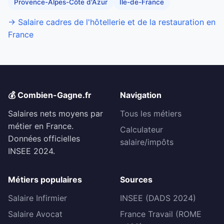
Provence-Alpes-Côte d'Azur
Île-de-France
→ Salaire cadres de l'hôtellerie et de la restauration en
France
💰 Combien-Gagne.fr
Navigation
Salaires nets moyens par
Tous les métiers
métier en France.
Calculateur
Données officielles
salaire/impôts
INSEE 2024.
Métiers populaires
Sources
Salaire Infirmier
INSEE (DADS 2024)
Salaire Avocat
France Travail (ROME