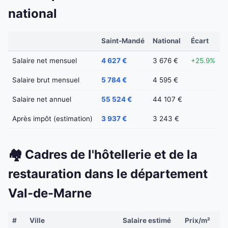
national
Saint-Mandé
National
Écart
Salaire net mensuel
4 627 €
3 676 €
+25.9%
Salaire brut mensuel
5 784 €
4 595 €
Salaire net annuel
55 524 €
44 107 €
Après impôt (estimation)
3 937 €
3 243 €
🏘️ Cadres de l'hôtellerie et de la
restauration dans le département
Val-de-Marne
#
Ville
Salaire estimé
Prix/m²