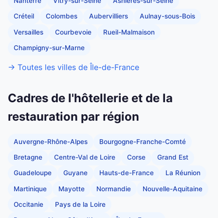
Nanterre
Vitry-sur-Seine
Asnières-sur-Seine
Créteil
Colombes
Aubervilliers
Aulnay-sous-Bois
Versailles
Courbevoie
Rueil-Malmaison
Champigny-sur-Marne
→ Toutes les villes de Île-de-France
Cadres de l'hôtellerie et de la
restauration par région
Auvergne-Rhône-Alpes
Bourgogne-Franche-Comté
Bretagne
Centre-Val de Loire
Corse
Grand Est
Guadeloupe
Guyane
Hauts-de-France
La Réunion
Martinique
Mayotte
Normandie
Nouvelle-Aquitaine
Occitanie
Pays de la Loire