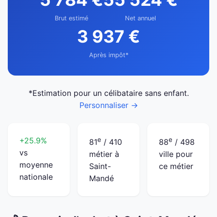
Brut estimé
Net annuel
3 937 €
Après impôt*
*Estimation pour un célibataire sans enfant.
Personnaliser →
+25.9%
e
e
81
/ 410
88
/ 498
vs
métier à
ville pour
moyenne
Saint-
ce métier
nationale
Mandé