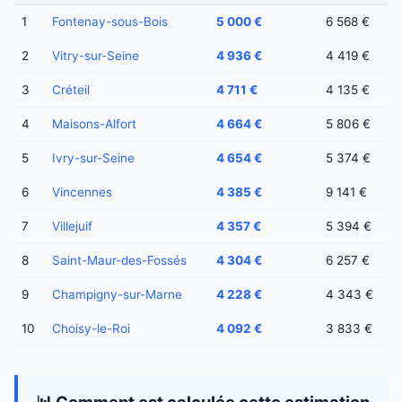
1
Fontenay-sous-Bois
5 000 €
6 568 €
2
Vitry-sur-Seine
4 936 €
4 419 €
3
Créteil
4 711 €
4 135 €
4
Maisons-Alfort
4 664 €
5 806 €
5
Ivry-sur-Seine
4 654 €
5 374 €
6
Vincennes
4 385 €
9 141 €
7
Villejuif
4 357 €
5 394 €
8
Saint-Maur-des-Fossés
4 304 €
6 257 €
9
Champigny-sur-Marne
4 228 €
4 343 €
10
Choisy-le-Roi
4 092 €
3 833 €