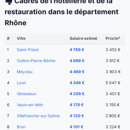
🏘️ Cadres de l'hôtellerie et de la
restauration dans le département
Rhône
#
Ville
Salaire estimé
Prix/m²
1
Saint-Priest
4 769 €
3 452 €
2
Oullins-Pierre-Bénite
4 666 €
3 912 €
3
Meyzieu
4 469 €
3 903 €
4
Lyon
4 346 €
5 047 €
5
Vénissieux
4 209 €
3 401 €
6
Vaulx-en-Velin
4 170 €
3 155 €
7
Villefranche-sur-Saône
4 120 €
2 805 €
8
Bron
4 101 €
3 224 €