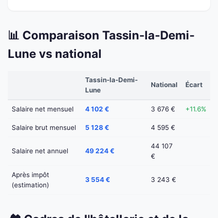
📊 Comparaison Tassin-la-Demi-
Lune vs national
Tassin-la-Demi-
National
Écart
Lune
Salaire net mensuel
4 102 €
3 676 €
+11.6%
Salaire brut mensuel
5 128 €
4 595 €
44 107
Salaire net annuel
49 224 €
€
Après impôt
3 554 €
3 243 €
(estimation)