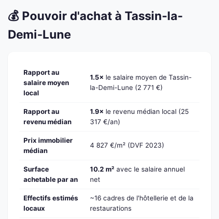
💰 Pouvoir d'achat à Tassin-la-
Demi-Lune
Rapport au
1.5×
le salaire moyen de Tassin-
salaire moyen
la-Demi-Lune (2 771 €)
local
Rapport au
1.9×
le revenu médian local (25
revenu médian
317 €/an)
Prix immobilier
4 827 €/m² (DVF 2023)
médian
Surface
10.2 m²
avec le salaire annuel
achetable par an
net
Effectifs estimés
~16 cadres de l'hôtellerie et de la
locaux
restaurations