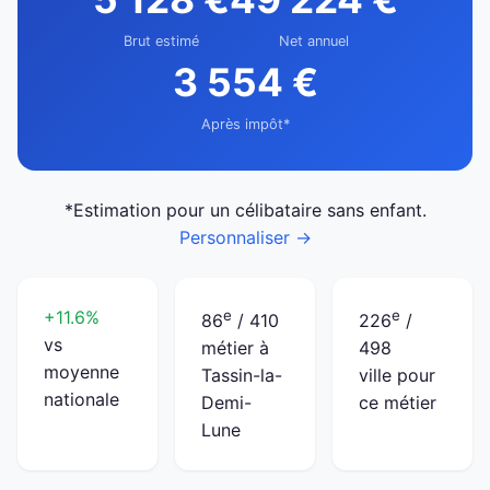
Brut estimé
Net annuel
3 554 €
Après impôt*
*Estimation pour un célibataire sans enfant.
Personnaliser →
+11.6%
e
e
86
/ 410
226
/
vs
métier à
498
moyenne
Tassin-la-
ville pour
nationale
Demi-
ce métier
Lune