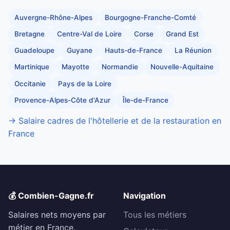
Auvergne-Rhône-Alpes
Bourgogne-Franche-Comté
Bretagne
Centre-Val de Loire
Corse
Grand Est
Guadeloupe
Guyane
Hauts-de-France
La Réunion
Martinique
Mayotte
Normandie
Nouvelle-Aquitaine
Occitanie
Pays de la Loire
Provence-Alpes-Côte d'Azur
Île-de-France
→ Salaire cadres de l'hôtellerie et de la restauration en
France
💰 Combien-Gagne.fr
Navigation
Salaires nets moyens par
Tous les métiers
métier en France.