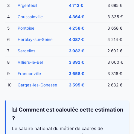
3
Argenteuil
4 712 €
3 685 €
4
Goussainville
4 364 €
3 335 €
5
Pontoise
4 258 €
3 658 €
6
Herblay-sur-Seine
4 087 €
4 214 €
7
Sarcelles
3 982 €
2 602 €
8
Villiers-le-Bel
3 892 €
3 000 €
9
Franconville
3 658 €
3 316 €
10
Garges-lès-Gonesse
3 595 €
2 632 €
📊 Comment est calculée cette estimation
?
Le salaire national du métier de cadres de