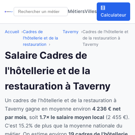
🧮
Métiers
Villes
Calculateur
Accueil
Cadres de
Taverny
Cadres de l'hôtellerie et
l'hôtellerie et de la
de la restauration à
restauration
Taverny
Salaire Cadres de
l'hôtellerie et de la
restauration à Taverny
Un cadres de l'hôtellerie et de la restauration à
Taverny gagne en moyenne environ
4 236 € net
par mois
, soit
1.7× le salaire moyen local
(2 455 €).
C'est 15.2% de plus que la moyenne nationale du
métier. On estime environ
19 cadres de l'hôtellerie