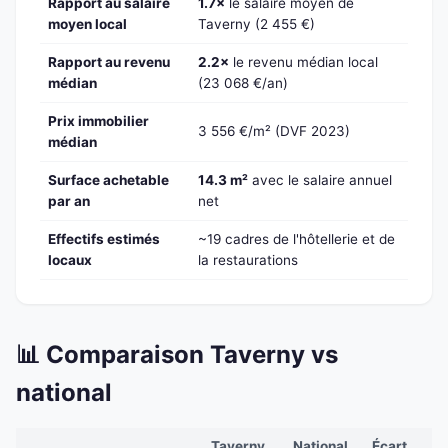
Rapport au salaire
1.7×
le salaire moyen de
moyen local
Taverny (2 455 €)
Rapport au revenu
2.2×
le revenu médian local
médian
(23 068 €/an)
Prix immobilier
3 556 €/m² (DVF 2023)
médian
Surface achetable
14.3 m²
avec le salaire annuel
par an
net
Effectifs estimés
~19 cadres de l'hôtellerie et de
locaux
la restaurations
📊 Comparaison Taverny vs
national
Taverny
National
Écart