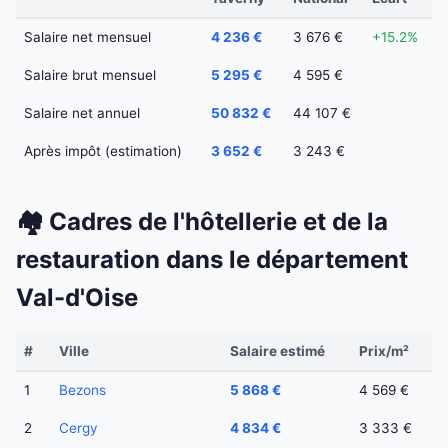
Salaire net mensuel
4 236 €
3 676 €
+15.2%
Salaire brut mensuel
5 295 €
4 595 €
Salaire net annuel
50 832 €
44 107 €
Après impôt (estimation)
3 652 €
3 243 €
🏘️ Cadres de l'hôtellerie et de la
restauration dans le département
Val-d'Oise
#
Ville
Salaire estimé
Prix/m²
1
Bezons
5 868 €
4 569 €
2
Cergy
4 834 €
3 333 €