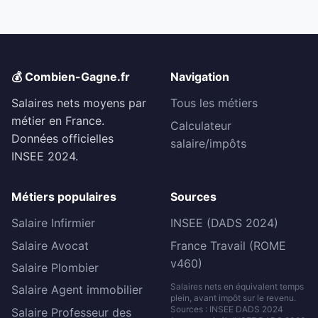
💰 Combien-Gagne.fr
Navigation
Salaires nets moyens par
Tous les métiers
métier en France.
Calculateur
Données officielles
salaire/impôts
INSEE 2024.
Métiers populaires
Sources
Salaire Infirmier
INSEE (DADS 2024)
Salaire Avocat
France Travail (ROME
v460)
Salaire Plombier
Salaires nets en équivalent temps
Salaire Agent immobilier
plein, avant impôt sur le revenu.
Sources : INSEE DADS 2024
Salaire Professeur des