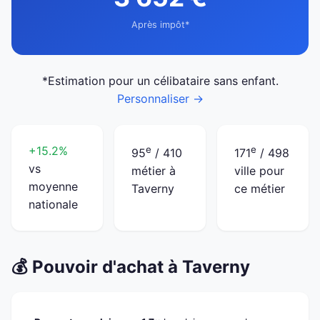
Après impôt*
*Estimation pour un célibataire sans enfant.
Personnaliser →
+15.2%
e
e
95
/ 410
171
/ 498
vs
métier à
ville pour
moyenne
Taverny
ce métier
nationale
💰 Pouvoir d'achat à Taverny