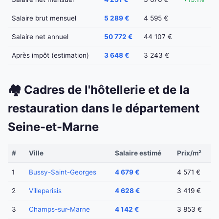
Salaire brut mensuel
5 289 €
4 595 €
Salaire net annuel
50 772 €
44 107 €
Après impôt (estimation)
3 648 €
3 243 €
🏘️ Cadres de l'hôtellerie et de la
restauration dans le département
Seine-et-Marne
#
Ville
Salaire estimé
Prix/m²
1
Bussy-Saint-Georges
4 679 €
4 571 €
2
Villeparisis
4 628 €
3 419 €
3
Champs-sur-Marne
4 142 €
3 853 €