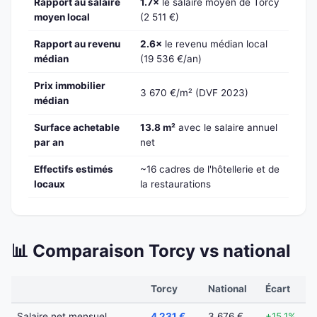
Rapport au salaire
1.7×
le salaire moyen de Torcy
moyen local
(2 511 €)
Rapport au revenu
2.6×
le revenu médian local
médian
(19 536 €/an)
Prix immobilier
3 670 €/m² (DVF 2023)
médian
Surface achetable
13.8 m²
avec le salaire annuel
par an
net
Effectifs estimés
~16 cadres de l'hôtellerie et de
locaux
la restaurations
📊 Comparaison Torcy vs national
Torcy
National
Écart
Salaire net mensuel
4 231 €
3 676 €
+15.1%