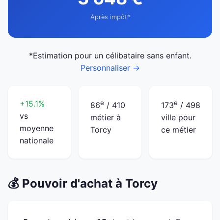
Après impôt*
*Estimation pour un célibataire sans enfant.
Personnaliser →
+15.1%
e
e
86
/ 410
173
/ 498
vs
métier à
ville pour
moyenne
Torcy
ce métier
nationale
💰 Pouvoir d'achat à Torcy