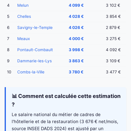
4
Melun
4 099 €
3 102 €
5
Chelles
4 028 €
3 854 €
6
Savigny-le-Temple
4 026 €
2 879 €
7
Meaux
4 000 €
3 275 €
8
Pontault-Combault
3 998 €
4 092 €
9
Dammarie-les-Lys
3 863 €
3 109 €
10
Combs-la-Ville
3 780 €
3 477 €
📊 Comment est calculée cette estimation
?
Le salaire national du métier de cadres de
l'hôtellerie et de la restauration (3 676 € net/mois,
source INSEE DADS 2024) est ajusté par un