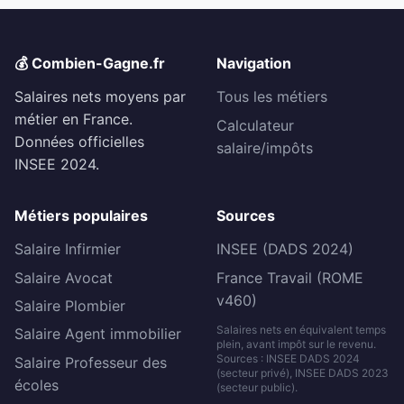
💰 Combien-Gagne.fr
Navigation
Salaires nets moyens par
Tous les métiers
métier en France.
Calculateur
Données officielles
salaire/impôts
INSEE 2024.
Métiers populaires
Sources
Salaire Infirmier
INSEE (DADS 2024)
Salaire Avocat
France Travail (ROME
v460)
Salaire Plombier
Salaires nets en équivalent temps
Salaire Agent immobilier
plein, avant impôt sur le revenu.
Sources : INSEE DADS 2024
Salaire Professeur des
(secteur privé), INSEE DADS 2023
écoles
(secteur public).