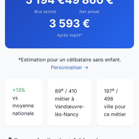
Brut estimé
Net annuel
3 593 €
Après impôt*
*Estimation pour un célibataire sans enfant.
Personnaliser →
+13%
e
e
89
/ 410
197
/
vs
métier à
498
moyenne
Vandœuvre-
ville pour
nationale
lès-Nancy
ce métier