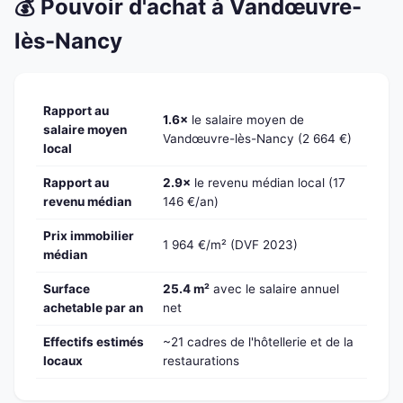
💰 Pouvoir d'achat à Vandœuvre-
lès-Nancy
Rapport au
1.6×
le salaire moyen de
salaire moyen
Vandœuvre-lès-Nancy (2 664 €)
local
Rapport au
2.9×
le revenu médian local (17
revenu médian
146 €/an)
Prix immobilier
1 964 €/m² (DVF 2023)
médian
Surface
25.4 m²
avec le salaire annuel
achetable par an
net
Effectifs estimés
~21 cadres de l'hôtellerie et de la
locaux
restaurations