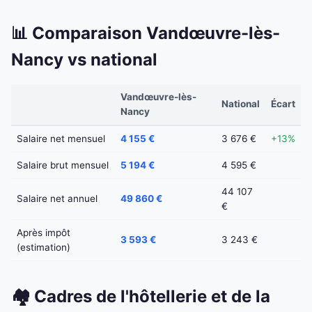
📊 Comparaison Vandœuvre-lès-
Nancy vs national
Vandœuvre-lès-
National
Écart
Nancy
Salaire net mensuel
4 155 €
3 676 €
+13%
Salaire brut mensuel
5 194 €
4 595 €
44 107
Salaire net annuel
49 860 €
€
Après impôt
3 593 €
3 243 €
(estimation)
🏘️ Cadres de l'hôtellerie et de la