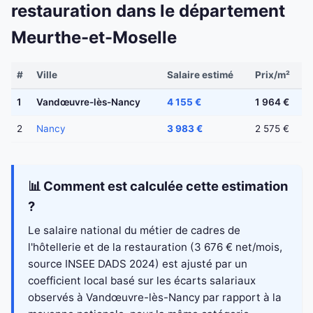
restauration dans le département
Meurthe-et-Moselle
#
Ville
Salaire estimé
Prix/m²
1
Vandœuvre-lès-Nancy
4 155 €
1 964 €
2
Nancy
3 983 €
2 575 €
📊 Comment est calculée cette estimation
?
Le salaire national du métier de cadres de
l'hôtellerie et de la restauration (3 676 € net/mois,
source INSEE DADS 2024) est ajusté par un
coefficient local basé sur les écarts salariaux
observés à Vandœuvre-lès-Nancy par rapport à la