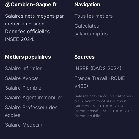
💰 Combien-Gagne.fr
Navigation
Salaires nets moyens par
Tous les métiers
métier en France.
Calculateur
Données officielles
salaire/impôts
INSEE 2024.
Métiers populaires
Sources
Salaire Infirmier
INSEE (DADS 2024)
Salaire Avocat
France Travail (ROME
v460)
Salaire Plombier
Salaires nets en équivalent temps
Salaire Agent immobilier
plein, avant impôt sur le revenu.
Sources : INSEE DADS 2024
Salaire Professeur des
(secteur privé), INSEE DADS 2023
écoles
(secteur public).
Salaire Médecin