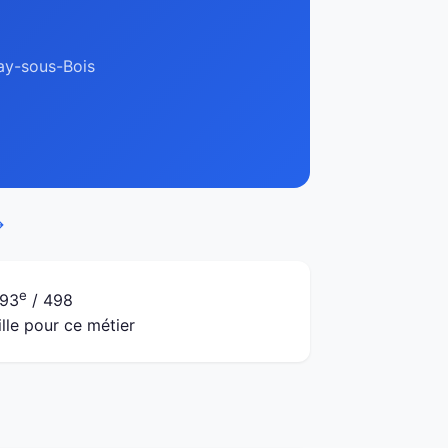
nay-sous-Bois
→
e
93
/ 498
ille pour ce métier