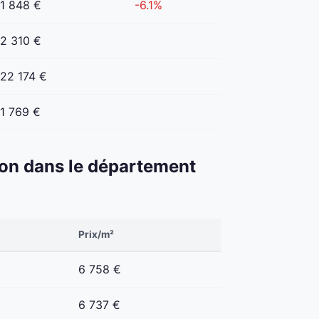
1 848 €
-6.1%
2 310 €
22 174 €
1 769 €
éton dans le département
Prix/m²
6 758 €
6 737 €