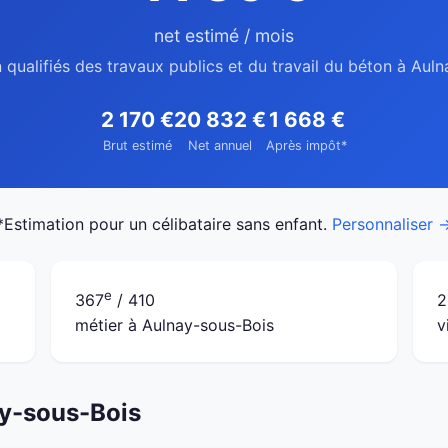
net estimé / mois
 qualifiés des travaux publics et du travail du béton à Aul
2 170 €
20 832 €
1 668 €
Brut estimé
Net annuel
Après impôt*
*Estimation pour un célibataire sans enfant.
Personnaliser 
e
367
/ 410
2
métier à Aulnay-sous-Bois
v
ay-sous-Bois