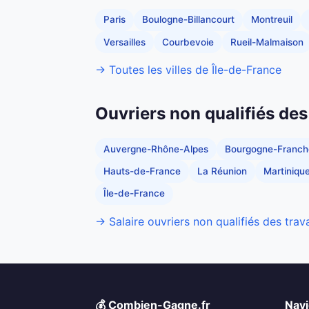
Paris
Boulogne-Billancourt
Montreuil
Versailles
Courbevoie
Rueil-Malmaison
→ Toutes les villes de Île-de-France
Ouvriers non qualifiés des
Auvergne-Rhône-Alpes
Bourgogne-Franc
Hauts-de-France
La Réunion
Martiniqu
Île-de-France
→ Salaire ouvriers non qualifiés des trav
💰 Combien-Gagne.fr
Navi