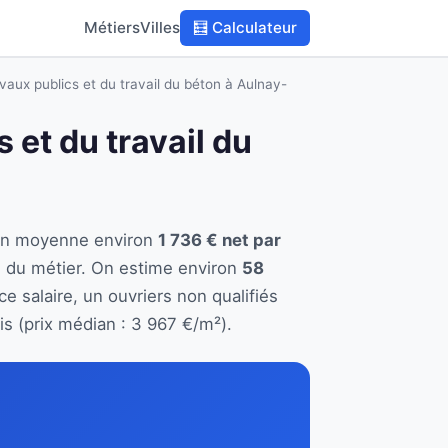
Métiers
Villes
🧮 Calculateur
avaux publics et du travail du béton à Aulnay-
 et du travail du
e en moyenne environ
1 736 € net par
e du métier. On estime environ
58
e salaire, un ouvriers non qualifiés
s (prix médian : 3 967 €/m²).