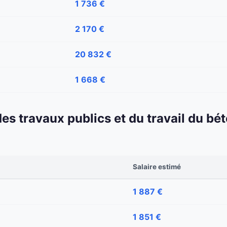
1 736 €
2 170 €
20 832 €
1 668 €
 des travaux publics et du travail du b
Salaire estimé
1 887 €
1 851 €