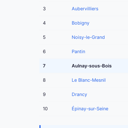
3
Aubervilliers
4
Bobigny
5
Noisy-le-Grand
6
Pantin
7
Aulnay-sous-Bois
8
Le Blanc-Mesnil
9
Drancy
10
Épinay-sur-Seine