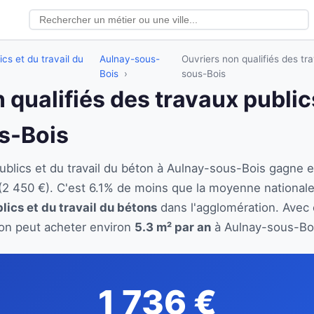
ics et du travail du
Aulnay-sous-
Ouvriers non qualifiés des tr
Bois
sous-Bois
 qualifiés des travaux publics
s-Bois
 publics et du travail du béton à Aulnay-sous-Bois gagn
(2 450 €). C'est 6.1% de moins que la moyenne national
lics et du travail du bétons
dans l'agglomération. Avec c
éton peut acheter environ
5.3 m² par an
à Aulnay-sous-Boi
1 736 €