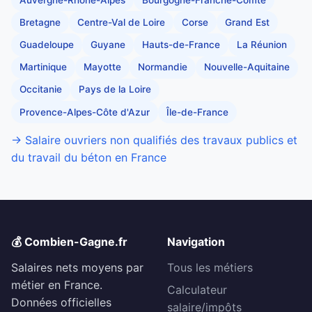
Bretagne
Centre-Val de Loire
Corse
Grand Est
Guadeloupe
Guyane
Hauts-de-France
La Réunion
Martinique
Mayotte
Normandie
Nouvelle-Aquitaine
Occitanie
Pays de la Loire
Provence-Alpes-Côte d'Azur
Île-de-France
→ Salaire ouvriers non qualifiés des travaux publics et
du travail du béton en France
💰 Combien-Gagne.fr
Navigation
Salaires nets moyens par
Tous les métiers
métier en France.
Calculateur
Données officielles
salaire/impôts