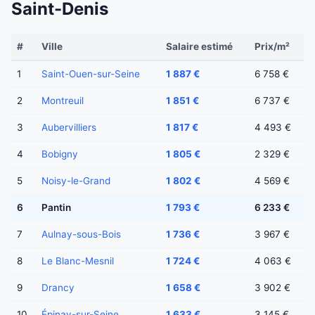
Saint-Denis
#
Ville
Salaire estimé
Prix/m²
1
Saint-Ouen-sur-Seine
1 887 €
6 758 €
2
Montreuil
1 851 €
6 737 €
3
Aubervilliers
1 817 €
4 493 €
4
Bobigny
1 805 €
2 329 €
5
Noisy-le-Grand
1 802 €
4 569 €
6
Pantin
1 793 €
6 233 €
7
Aulnay-sous-Bois
1 736 €
3 967 €
8
Le Blanc-Mesnil
1 724 €
4 063 €
9
Drancy
1 658 €
3 902 €
10
Épinay-sur-Seine
1 633 €
3 145 €