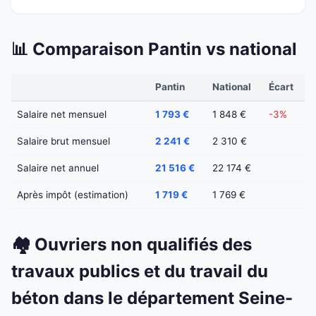
📊 Comparaison Pantin vs national
Pantin
National
Écart
Salaire net mensuel
1 793 €
1 848 €
-3%
Salaire brut mensuel
2 241 €
2 310 €
Salaire net annuel
21 516 €
22 174 €
Après impôt (estimation)
1 719 €
1 769 €
🏘️ Ouvriers non qualifiés des
travaux publics et du travail du
béton dans le département Seine-