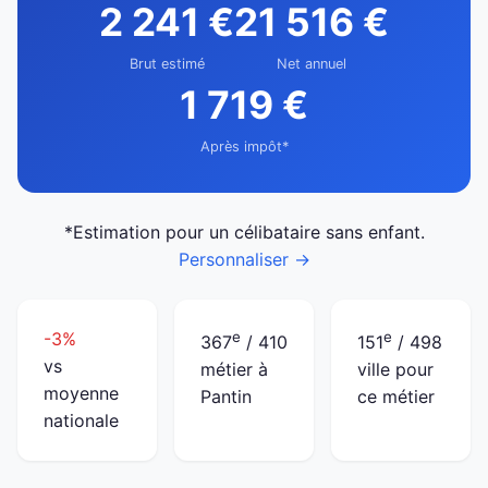
2 241 €
21 516 €
Brut estimé
Net annuel
1 719 €
Après impôt*
*Estimation pour un célibataire sans enfant.
Personnaliser →
-3%
e
e
367
/ 410
151
/ 498
vs
métier à
ville pour
moyenne
Pantin
ce métier
nationale