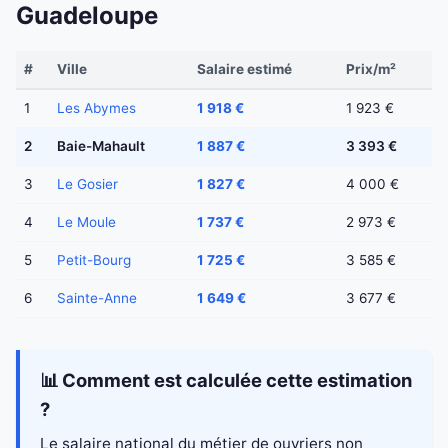
Guadeloupe
#
Ville
Salaire estimé
Prix/m²
1
Les Abymes
1 918 €
1 923 €
2
Baie-Mahault
1 887 €
3 393 €
3
Le Gosier
1 827 €
4 000 €
4
Le Moule
1 737 €
2 973 €
5
Petit-Bourg
1 725 €
3 585 €
6
Sainte-Anne
1 649 €
3 677 €
📊 Comment est calculée cette estimation
?
Le salaire national du métier de ouvriers non