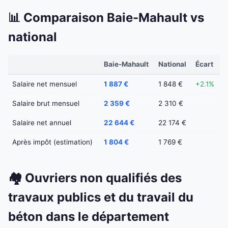
📊 Comparaison Baie-Mahault vs
national
Baie-Mahault
National
Écart
Salaire net mensuel
1 887 €
1 848 €
+2.1%
Salaire brut mensuel
2 359 €
2 310 €
Salaire net annuel
22 644 €
22 174 €
Après impôt (estimation)
1 804 €
1 769 €
🏘️ Ouvriers non qualifiés des
travaux publics et du travail du
béton dans le département