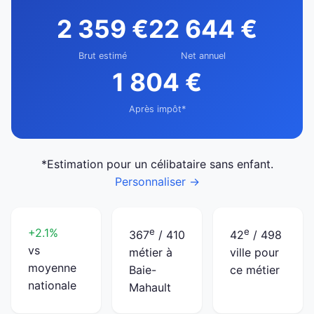
2 359 €
22 644 €
Brut estimé
Net annuel
1 804 €
Après impôt*
*Estimation pour un célibataire sans enfant.
Personnaliser →
+2.1%
e
e
367
/ 410
42
/ 498
vs
métier à
ville pour
moyenne
Baie-
ce métier
nationale
Mahault