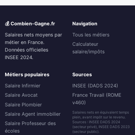
💰 Combien-Gagne.fr
Navigation
Salaires nets moyens par
Tous les métiers
métier en France.
Calculateur
Données officielles
salaire/impôts
INSEE 2024.
Métiers populaires
Sources
Salaire Infirmier
INSEE (DADS 2024)
Salaire Avocat
France Travail (ROME
v460)
Salaire Plombier
Salaires nets en équivalent temps
Salaire Agent immobilier
plein, avant impôt sur le revenu.
Sources : INSEE DADS 2024
Salaire Professeur des
(secteur privé), INSEE DADS 2023
écoles
(secteur public).