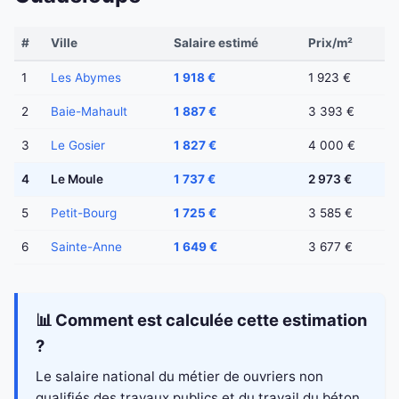
#
Ville
Salaire estimé
Prix/m²
1
Les Abymes
1 918 €
1 923 €
2
Baie-Mahault
1 887 €
3 393 €
3
Le Gosier
1 827 €
4 000 €
4
Le Moule
1 737 €
2 973 €
5
Petit-Bourg
1 725 €
3 585 €
6
Sainte-Anne
1 649 €
3 677 €
📊 Comment est calculée cette estimation
?
Le salaire national du métier de ouvriers non
qualifiés des travaux publics et du travail du béton