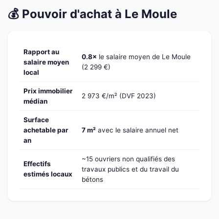
💰 Pouvoir d'achat à Le Moule
Rapport au
0.8×
le salaire moyen de Le Moule
salaire moyen
(2 299 €)
local
Prix immobilier
2 973 €/m² (DVF 2023)
médian
Surface
achetable par
7 m²
avec le salaire annuel net
an
~15 ouvriers non qualifiés des
Effectifs
travaux publics et du travail du
estimés locaux
bétons