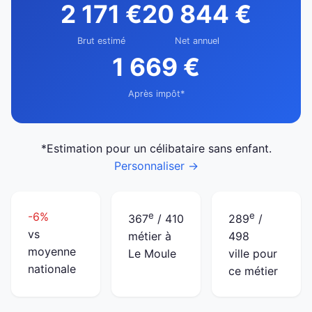
2 171 €
20 844 €
Brut estimé
Net annuel
1 669 €
Après impôt*
*Estimation pour un célibataire sans enfant.
Personnaliser →
-6%
e
e
367
/ 410
289
/
vs
métier à
498
moyenne
Le Moule
ville pour
nationale
ce métier