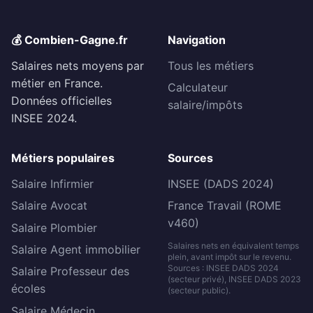
💰 Combien-Gagne.fr
Navigation
Salaires nets moyens par
Tous les métiers
métier en France.
Calculateur
Données officielles
salaire/impôts
INSEE 2024.
Métiers populaires
Sources
Salaire Infirmier
INSEE (DADS 2024)
Salaire Avocat
France Travail (ROME
v460)
Salaire Plombier
Salaires nets en équivalent temps
Salaire Agent immobilier
plein, avant impôt sur le revenu.
Sources : INSEE DADS 2024
Salaire Professeur des
(secteur privé), INSEE DADS 2023
écoles
(secteur public).
Salaire Médecin