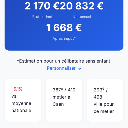
2 170 €
20 832 €
Brut estimé
Net annuel
1 668 €
Après impôt*
*Estimation pour un célibataire sans enfant.
Personnaliser →
-6.1%
e
e
367
/ 410
293
/
vs
métier à
498
moyenne
Caen
ville pour
nationale
ce métier