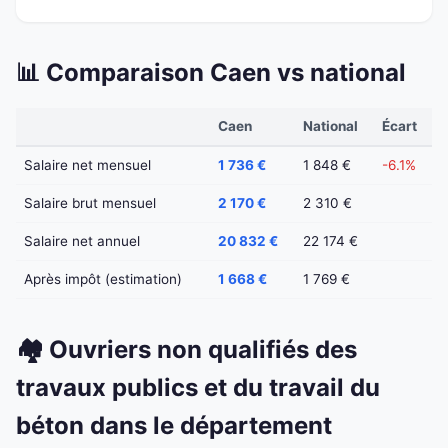
📊 Comparaison Caen vs national
Caen
National
Écart
Salaire net mensuel
1 736 €
1 848 €
-6.1%
Salaire brut mensuel
2 170 €
2 310 €
Salaire net annuel
20 832 €
22 174 €
Après impôt (estimation)
1 668 €
1 769 €
🏘️ Ouvriers non qualifiés des
travaux publics et du travail du
béton dans le département