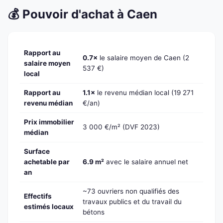
💰 Pouvoir d'achat à Caen
Rapport au
0.7×
le salaire moyen de Caen (2
salaire moyen
537 €)
local
Rapport au
1.1×
le revenu médian local (19 271
revenu médian
€/an)
Prix immobilier
3 000 €/m² (DVF 2023)
médian
Surface
achetable par
6.9 m²
avec le salaire annuel net
an
~73 ouvriers non qualifiés des
Effectifs
travaux publics et du travail du
estimés locaux
bétons