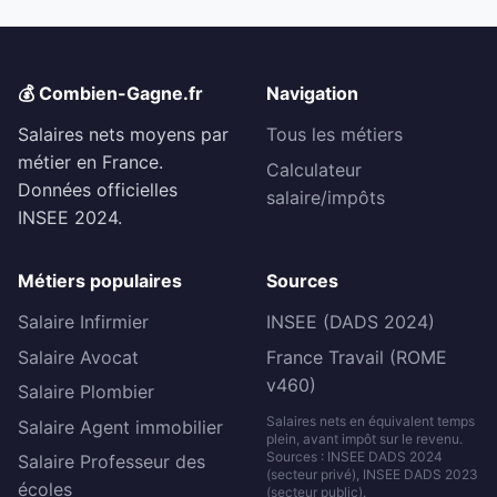
💰 Combien-Gagne.fr
Navigation
Salaires nets moyens par
Tous les métiers
métier en France.
Calculateur
Données officielles
salaire/impôts
INSEE 2024.
Métiers populaires
Sources
Salaire Infirmier
INSEE (DADS 2024)
Salaire Avocat
France Travail (ROME
v460)
Salaire Plombier
Salaires nets en équivalent temps
Salaire Agent immobilier
plein, avant impôt sur le revenu.
Sources : INSEE DADS 2024
Salaire Professeur des
(secteur privé), INSEE DADS 2023
écoles
(secteur public).