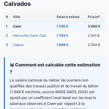
Calvados
#
Ville
Salaire estimé
Prix/m²
1
Caen
1 736 €
3 000 €
2
Hérouville-Saint-Clair
1 734 €
2 041 €
3
Lisieux
1 669 €
2 054 €
📊 Comment est calculée cette estimation
?
Le salaire national du métier de ouvriers non
qualifiés des travaux publics et du travail du béton
(1 848 € net/mois, source INSEE DADS 2024) est
ajusté par un coefficient local basé sur les écarts
salariaux observés à Caen par rapport à la