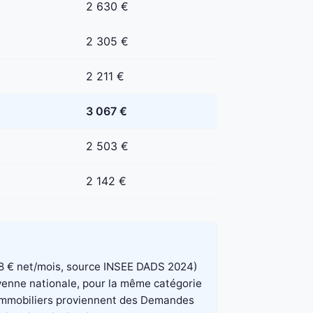
2 630 €
2 305 €
2 211 €
3 067 €
2 503 €
2 142 €
 848 € net/mois, source INSEE DADS 2024)
oyenne nationale, pour la même catégorie
x immobiliers proviennent des Demandes