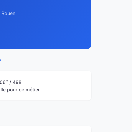
à Rouen
→
e
06
/ 498
ille pour ce métier