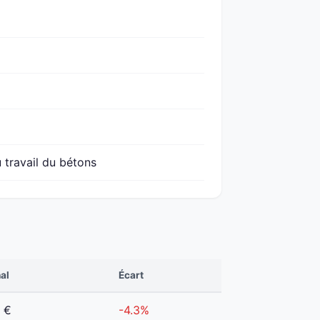
 travail du bétons
al
Écart
 €
-4.3%