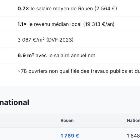
0.7×
le salaire moyen de Rouen (2 564 €)
1.1×
le revenu médian local (19 313 €/an)
3 067 €/m² (DVF 2023)
6.9 m²
avec le salaire annuel net
~78 ouvriers non qualifiés des travaux publics et du
national
Rouen
Nation
1 769 €
1 848