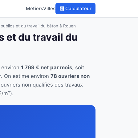
Métiers
Villes
🧮 Calculateur
 publics et du travail du béton à Rouen
 et du travail du
e environ
1 769 € net par mois
, soit
r. On estime environ
78 ouvriers non
 ouvriers non qualifiés des travaux
€/m²).