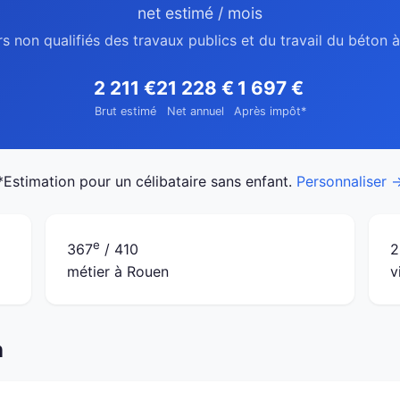
net estimé / mois
rs non qualifiés des travaux publics et du travail du béton 
2 211 €
21 228 €
1 697 €
Brut estimé
Net annuel
Après impôt*
*Estimation pour un célibataire sans enfant.
Personnaliser 
e
367
/ 410
2
métier à Rouen
v
n