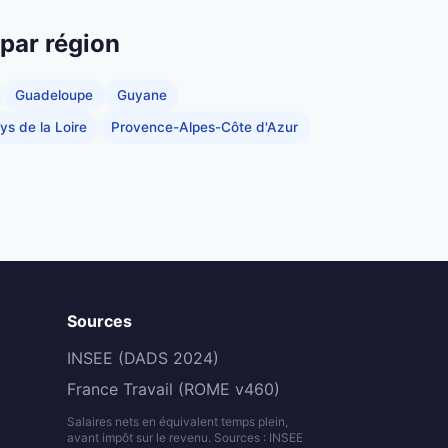
 par région
Guadeloupe
Guyane
ys de la Loire
Provence-Alpes-Côte d'Azur
Sources
INSEE (DADS 2024)
France Travail (ROME v460)
Salaires nets en équivalent temps plein,
avant impôt sur le revenu. Sources : INSEE