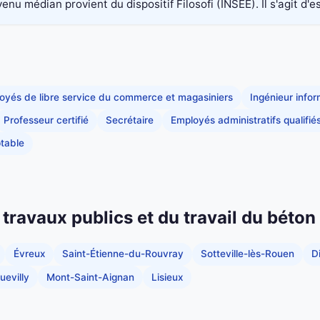
nu médian provient du dispositif Filosofi (INSEE). Il s'agit d'e
oyés de libre service du commerce et magasiniers
Ingénieur info
Professeur certifié
Secrétaire
Employés administratifs qualifié
table
 travaux publics et du travail du béto
Évreux
Saint-Étienne-du-Rouvray
Sotteville-lès-Rouen
D
uevilly
Mont-Saint-Aignan
Lisieux