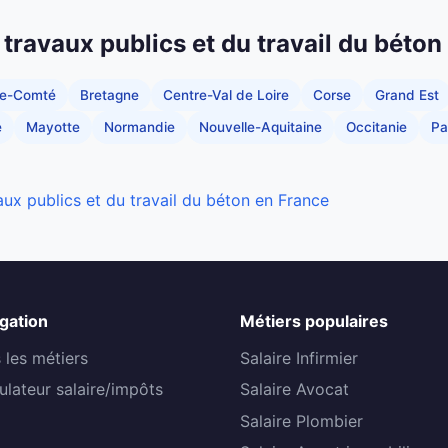
 travaux publics et du travail du béton
he-Comté
Bretagne
Centre-Val de Loire
Corse
Grand Est
e
Mayotte
Normandie
Nouvelle-Aquitaine
Occitanie
Pa
aux publics et du travail du béton en France
gation
Métiers populaires
 les métiers
Salaire Infirmier
ulateur salaire/impôts
Salaire Avocat
Salaire Plombier