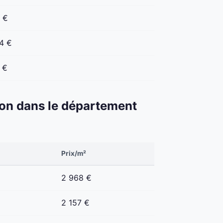
 €
4 €
 €
éton dans le département
Prix/m²
2 968 €
2 157 €