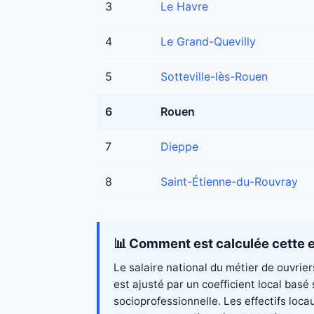
3
Le Havre
4
Le Grand-Quevilly
5
Sotteville-lès-Rouen
6
Rouen
7
Dieppe
8
Saint-Étienne-du-Rouvray
📊 Comment est calculée cette e
Le salaire national du métier de ouvrie
est ajusté par un coefficient local bas
socioprofessionnelle. Les effectifs loc