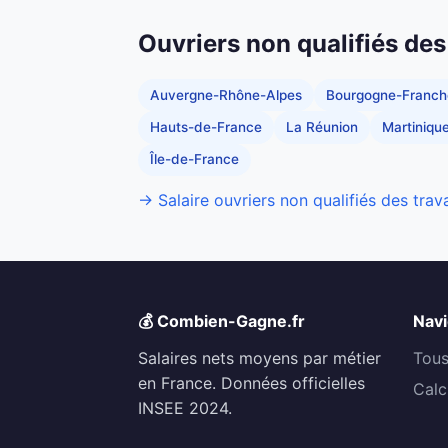
Ouvriers non qualifiés des
Auvergne-Rhône-Alpes
Bourgogne-Franc
Hauts-de-France
La Réunion
Martiniqu
Île-de-France
→ Salaire ouvriers non qualifiés des trav
💰 Combien-Gagne.fr
Navi
Salaires nets moyens par métier
Tous
en France. Données officielles
Calc
INSEE 2024.