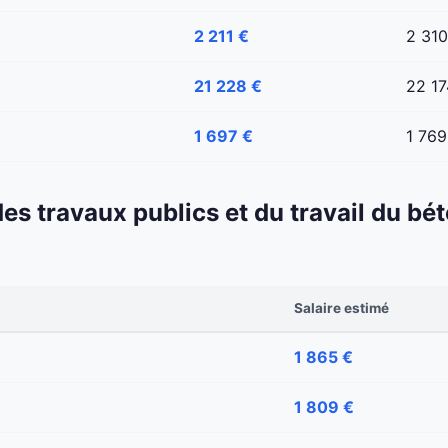
2 211 €
2 310
21 228 €
22 17
1 697 €
1 769
 des travaux publics et du travail du b
Salaire estimé
1 865 €
1 809 €