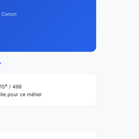
à Cenon
→
e
15
/ 498
ille pour ce métier