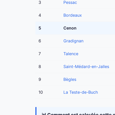
3
Pessac
4
Bordeaux
5
Cenon
6
Gradignan
7
Talence
8
Saint-Médard-en-Jalles
9
Bègles
10
La Teste-de-Buch
📊 Comment est calculée cette e