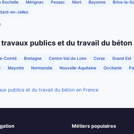
a Rochelle
Mérignac
Pessac
Niort
Bayonne
Brive-la-Ga
dard-en-Jalles
e
 travaux publics et du travail du béton
he-Comté
Bretagne
Centre-Val de Loire
Corse
Grand Est
e
Mayotte
Normandie
Nouvelle-Aquitaine
Occitanie
Pa
aux publics et du travail du béton en France
gation
Métiers populaires