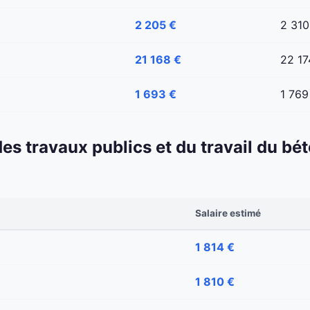
2 205 €
2 310
21 168 €
22 17
1 693 €
1 769
 des travaux publics et du travail du b
Salaire estimé
1 814 €
1 810 €