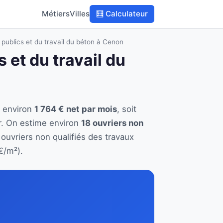
Métiers
Villes
🧮 Calculateur
 publics et du travail du béton à Cenon
 et du travail du
e environ
1 764 € net par mois
, soit
r. On estime environ
18 ouvriers non
 ouvriers non qualifiés des travaux
€/m²).