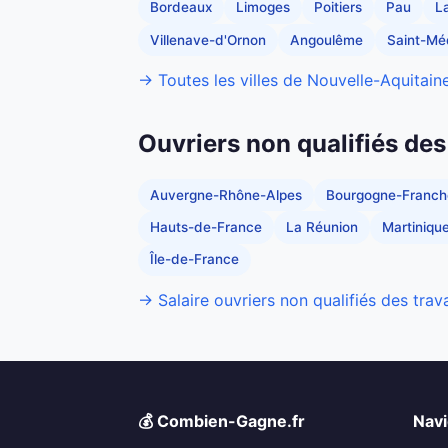
Bordeaux
Limoges
Poitiers
Pau
L
Villenave-d'Ornon
Angoulême
Saint-Mé
→ Toutes les villes de Nouvelle-Aquitain
Ouvriers non qualifiés des
Auvergne-Rhône-Alpes
Bourgogne-Franc
Hauts-de-France
La Réunion
Martiniqu
Île-de-France
→ Salaire ouvriers non qualifiés des trav
💰 Combien-Gagne.fr
Navi