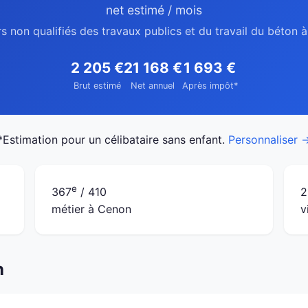
net estimé / mois
rs non qualifiés des travaux publics et du travail du béton 
2 205 €
21 168 €
1 693 €
Brut estimé
Net annuel
Après impôt*
*Estimation pour un célibataire sans enfant.
Personnaliser 
e
367
/ 410
2
métier à Cenon
v
n