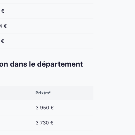
 €
4 €
 €
éton dans le département
Prix/m²
3 950 €
3 730 €