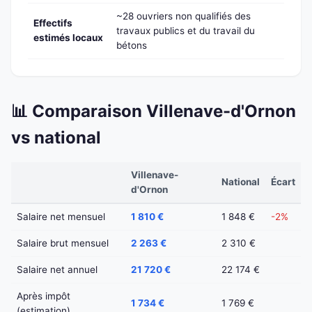
~28 ouvriers non qualifiés des
Effectifs
travaux publics et du travail du
estimés locaux
bétons
📊 Comparaison Villenave-d'Ornon
vs national
Villenave-
National
Écart
d'Ornon
Salaire net mensuel
1 810 €
1 848 €
-2%
Salaire brut mensuel
2 263 €
2 310 €
Salaire net annuel
21 720 €
22 174 €
Après impôt
1 734 €
1 769 €
(estimation)