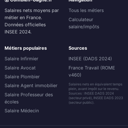
Salaires nets moyens par
Tous les métiers
métier en France.
Calculateur
Données officielles
salaire/impôts
INSEE 2024.
Métiers populaires
Sources
Salaire Infirmier
INSEE (DADS 2024)
Salaire Avocat
France Travail (ROME
v460)
Salaire Plombier
Salaires nets en équivalent temps
Salaire Agent immobilier
plein, avant impôt sur le revenu.
Sources : INSEE DADS 2024
Salaire Professeur des
(secteur privé), INSEE DADS 2023
écoles
(secteur public).
Salaire Médecin