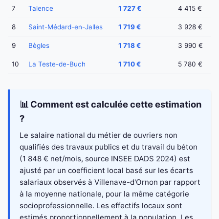
7
Talence
1 727 €
4 415 €
8
Saint-Médard-en-Jalles
1 719 €
3 928 €
9
Bègles
1 718 €
3 990 €
10
La Teste-de-Buch
1 710 €
5 780 €
📊 Comment est calculée cette estimation
?
Le salaire national du métier de ouvriers non
qualifiés des travaux publics et du travail du béton
(1 848 € net/mois, source INSEE DADS 2024) est
ajusté par un coefficient local basé sur les écarts
salariaux observés à Villenave-d'Ornon par rapport
à la moyenne nationale, pour la même catégorie
socioprofessionnelle. Les effectifs locaux sont
estimés proportionnellement à la population. Les