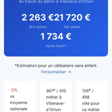
du travail du béton à Villenave-d'Ornon
2 263 €
21 720 €
Brut estimé
Net annuel
1 734 €
Après impôt*
*Estimation pour un célibataire sans enfant.
Personnaliser →
-2%
e
e
367
/ 410
126
/
vs
métier à
498
moyenne
Villenave-
ville pour
nationale
d'Ornon
ce métier