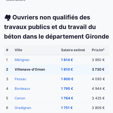
🏘️ Ouvriers non qualifiés des
travaux publics et du travail du
béton dans le département Gironde
#
Ville
Salaire estimé
Prix/m²
1
Mérignac
1 814 €
3 950 €
2
Villenave-d'Ornon
1 810 €
3 730 €
3
Pessac
1 800 €
4 093 €
4
Bordeaux
1 795 €
4 944 €
5
Cenon
1 764 €
3 425 €
6
Gradignan
1 751 €
3 806 €