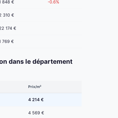
1 848 €
-0.6%
2 310 €
22 174 €
1 769 €
éton dans le département
Prix/m²
4 214 €
4 569 €