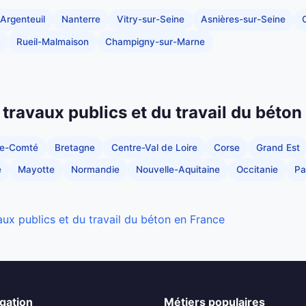
Argenteuil
Nanterre
Vitry-sur-Seine
Asnières-sur-Seine
C
Rueil-Malmaison
Champigny-sur-Marne
 travaux publics et du travail du béton
he-Comté
Bretagne
Centre-Val de Loire
Corse
Grand Est
e
Mayotte
Normandie
Nouvelle-Aquitaine
Occitanie
Pa
aux publics et du travail du béton en France
gation
Métiers populaires