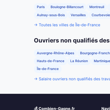
Paris
Boulogne-Billancourt
Montreuil
Aulnay-sous-Bois
Versailles
Courbevoie
→ Toutes les villes de Île-de-France
Ouvriers non qualifiés des
Auvergne-Rhône-Alpes
Bourgogne-Franc
Hauts-de-France
La Réunion
Martiniqu
Île-de-France
→ Salaire ouvriers non qualifiés des trav
💰 Combien-Gagne.fr
Navi