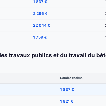
1 837 €
2 296 €
22 044 €
1 759 €
 des travaux publics et du travail du b
Salaire estimé
1 837 €
1 821 €