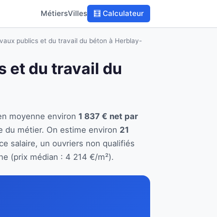
Métiers
Villes
🧮 Calculateur
avaux publics et du travail du béton à Herblay-
 et du travail du
e en moyenne environ
1 837 € net par
e du métier. On estime environ
21
e salaire, un ouvriers non qualifiés
e (prix médian : 4 214 €/m²).