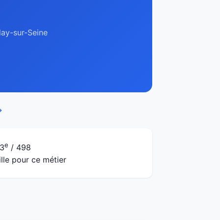
lay-sur-Seine
→
e
3
/ 498
ille pour ce métier