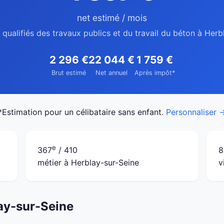
net estimé / mois
 qualifiés des travaux publics et du travail du béton à Herb
2 296 €
22 044 €
1 759 €
Brut estimé
Net annuel
Après impôt*
*Estimation pour un célibataire sans enfant.
Personnaliser 
e
367
/ 410
8
métier à Herblay-sur-Seine
v
lay-sur-Seine