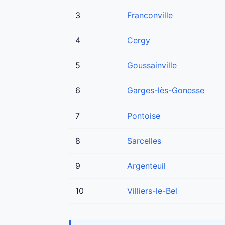
3
Franconville
4
Cergy
5
Goussainville
6
Garges-lès-Gonesse
7
Pontoise
8
Sarcelles
9
Argenteuil
10
Villiers-le-Bel