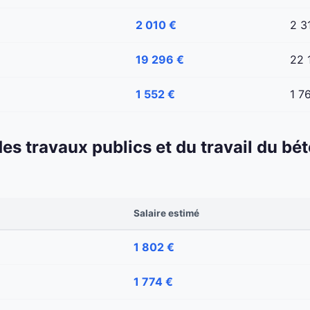
2 010 €
2 3
19 296 €
22 
1 552 €
1 7
 des travaux publics et du travail du b
Salaire estimé
1 802 €
1 774 €