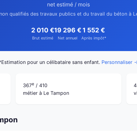
net estimé / mois
non qualifiés des travaux publics et du travail du béton à
2 010 €
19 296 €
1 552 €
Brut estimé
Net annuel
Après impôt*
*Estimation pour un célibataire sans enfant.
Personnaliser 
e
367
/ 410
4
métier à Le Tampon
v
ampon