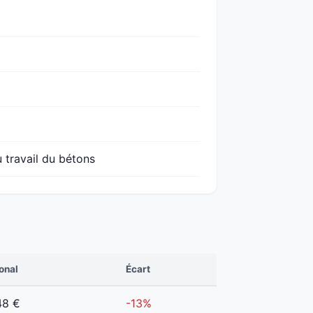
u travail du bétons
onal
Écart
48 €
-13%