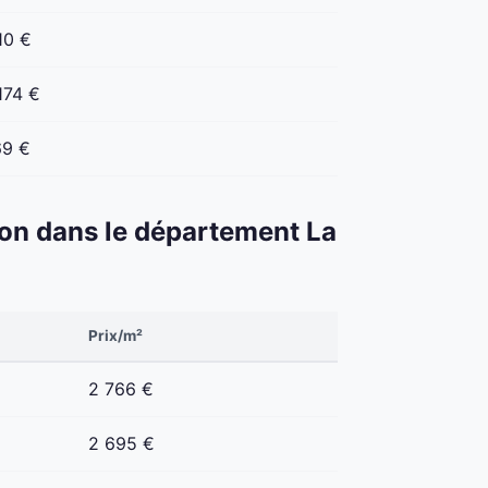
10 €
174 €
69 €
éton dans le département La
Prix/m²
2 766 €
2 695 €