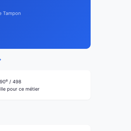
 Le Tampon
→
e
90
/ 498
ille pour ce métier