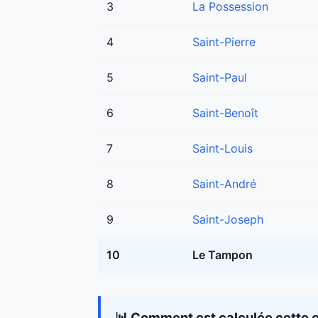
3
La Possession
4
Saint-Pierre
5
Saint-Paul
6
Saint-Benoît
7
Saint-Louis
8
Saint-André
9
Saint-Joseph
10
Le Tampon
📊 Comment est calculée cette e