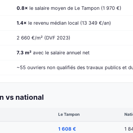
0.8×
le salaire moyen de Le Tampon (1 970 €)
1.4×
le revenu médian local (13 349 €/an)
2 660 €/m² (DVF 2023)
7.3 m²
avec le salaire annuel net
~55 ouvriers non qualifiés des travaux publics et d
 vs national
Le Tampon
Nati
1 608 €
1 8