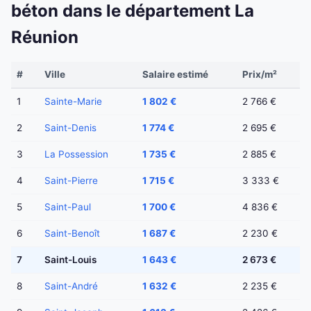
béton dans le département La
Réunion
#
Ville
Salaire estimé
Prix/m²
1
Sainte-Marie
1 802 €
2 766 €
2
Saint-Denis
1 774 €
2 695 €
3
La Possession
1 735 €
2 885 €
4
Saint-Pierre
1 715 €
3 333 €
5
Saint-Paul
1 700 €
4 836 €
6
Saint-Benoît
1 687 €
2 230 €
7
Saint-Louis
1 643 €
2 673 €
8
Saint-André
1 632 €
2 235 €