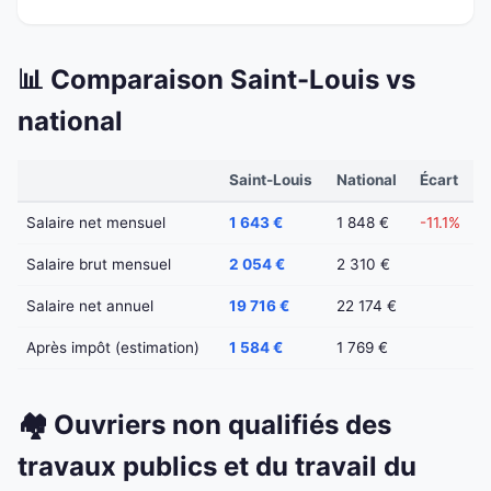
📊 Comparaison Saint-Louis vs
national
Saint-Louis
National
Écart
Salaire net mensuel
1 643 €
1 848 €
-11.1%
Salaire brut mensuel
2 054 €
2 310 €
Salaire net annuel
19 716 €
22 174 €
Après impôt (estimation)
1 584 €
1 769 €
🏘️ Ouvriers non qualifiés des
travaux publics et du travail du