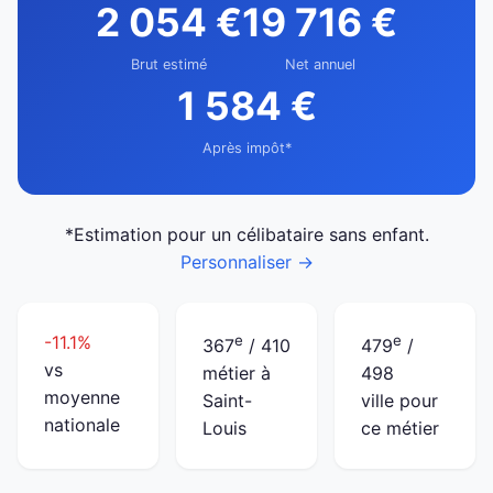
2 054 €
19 716 €
Brut estimé
Net annuel
1 584 €
Après impôt*
*Estimation pour un célibataire sans enfant.
Personnaliser →
-11.1%
e
e
367
/ 410
479
/
vs
métier à
498
moyenne
Saint-
ville pour
nationale
Louis
ce métier