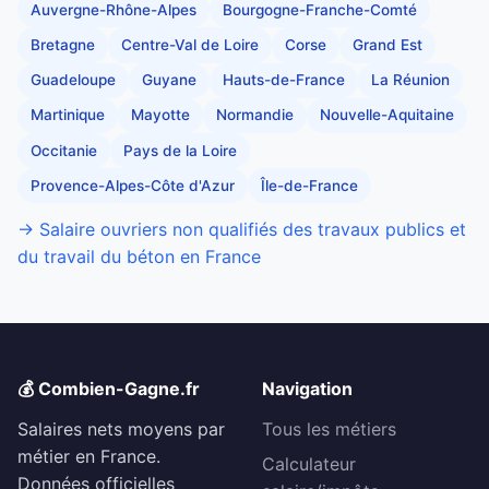
Auvergne-Rhône-Alpes
Bourgogne-Franche-Comté
Bretagne
Centre-Val de Loire
Corse
Grand Est
Guadeloupe
Guyane
Hauts-de-France
La Réunion
Martinique
Mayotte
Normandie
Nouvelle-Aquitaine
Occitanie
Pays de la Loire
Provence-Alpes-Côte d'Azur
Île-de-France
→ Salaire ouvriers non qualifiés des travaux publics et
du travail du béton en France
💰 Combien-Gagne.fr
Navigation
Salaires nets moyens par
Tous les métiers
métier en France.
Calculateur
Données officielles