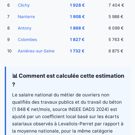
6
Clichy
1 928 €
7 404 €
7
Nanterre
1 908 €
5 988 €
8
Antony
1 868 €
6 099 €
9
Colombes
1 827 €
5 763 €
10
Asnières-sur-Seine
1 732 €
6 875 €
📊 Comment est calculée cette estimation
?
Le salaire national du métier de ouvriers non
qualifiés des travaux publics et du travail du béton
(1 848 € net/mois, source INSEE DADS 2024) est
ajusté par un coefficient local basé sur les écarts
salariaux observés à Levallois-Perret par rapport à
la moyenne nationale, pour la même catégorie