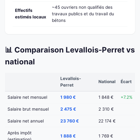
~45 ouvriers non qualifiés des
Effectifs
travaux publics et du travail du
estimés locaux
bétons
📊 Comparaison Levallois-Perret vs
national
Levallois-
National
Écart
Perret
Salaire net mensuel
1 980 €
1 848 €
+7.2%
Salaire brut mensuel
2 475 €
2 310 €
Salaire net annuel
23 760 €
22 174 €
Après impôt
1 888 €
1 769 €
(estimation)