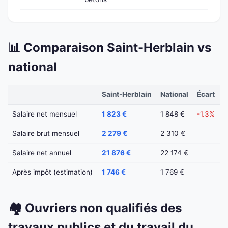
📊 Comparaison Saint-Herblain vs
national
Saint-Herblain
National
Écart
Salaire net mensuel
1 823 €
1 848 €
-1.3%
Salaire brut mensuel
2 279 €
2 310 €
Salaire net annuel
21 876 €
22 174 €
Après impôt (estimation)
1 746 €
1 769 €
🏘️ Ouvriers non qualifiés des
travaux publics et du travail du