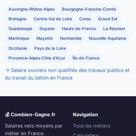
Auvergne-Rhône-Alpes
Bourgogne-Franche-Comté
Bretagne
Centre-Val de Loire
Corse
Grand Est
Guadeloupe
Guyane
Hauts-de-France
La Réunion
Martinique
Mayotte
Normandie
Nouvelle-Aquitaine
Occitanie
Pays de la Loire
Provence-Alpes-Côte d'Azur
Île-de-France
→ Salaire ouvriers non qualifiés des travaux publics et
du travail du béton en France
💰 Combien-Gagne.fr
Navigation
Salaires nets moyens par
Tous les métiers
métier en France.
Calculateur