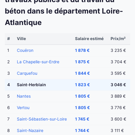
béton dans le département Loire-
Atlantique
#
Ville
Salaire estimé
Prix/m²
1
Couëron
1 878 €
3 235 €
2
La Chapelle-sur-Erdre
1 875 €
3 704 €
3
Carquefou
1 844 €
3 595 €
4
Saint-Herblain
1 823 €
3 046 €
5
Nantes
1 805 €
3 889 €
6
Vertou
1 805 €
3 776 €
7
Saint-Sébastien-sur-Loire
1 745 €
3 600 €
8
Saint-Nazaire
1 744 €
3 111 €