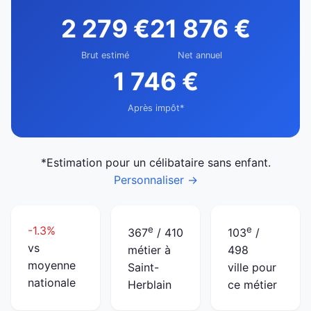
2 279 €
21 876 €
Brut estimé
Net annuel
1 746 €
Après impôt*
*Estimation pour un célibataire sans enfant.
Personnaliser →
-1.3%
e
e
367
/ 410
103
/
vs
métier à
498
moyenne
Saint-
ville pour
nationale
Herblain
ce métier